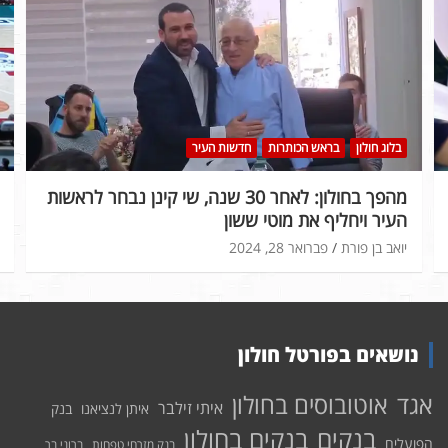
בלוג חולון
בראש הכותרות
חדשות העיר
מהפך בחולון: לאחר 30 שנה, שי קינן נבחר לראשות
העיר ויחליף את מוטי ששון
יואב בן פורת
פברואר 28, 2024
נושאים בפורטל חולון
אוטובוסים בחולון
אגד
איתי זילבר
איתן לנציאנו
בנק
בנקים בחולון
בנקים
הפועלים
בנק מזרחי טפחות
ברוני בר