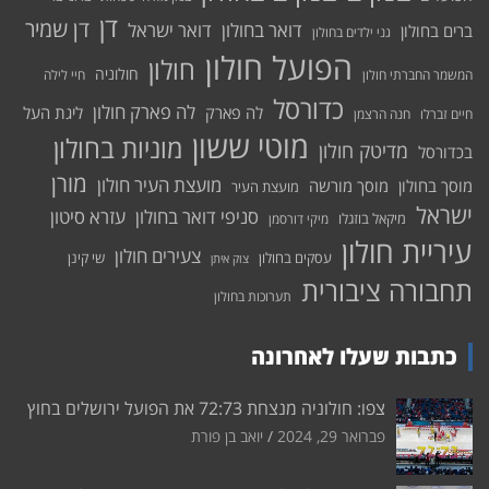
דן
דן שמיר
דואר בחולון
דואר ישראל
ברים בחולון
גני ילדים בחולון
הפועל חולון
חולון
חולוניה
המשמר החברתי חולון
חיי לילה
כדורסל
לה פארק חולון
לה פארק
ליגת העל
חיים זברלו
חנה הרצמן
מוטי ששון
מוניות בחולון
מדיטק חולון
בכדורסל
מורן
מועצת העיר חולון
מוסך בחולון
מוסך מורשה
מועצת העיר
ישראל
סניפי דואר בחולון
עזרא סיטון
מיקאל בוזגלו
מיקי דורסמן
עיריית חולון
צעירים חולון
עסקים בחולון
שי קינן
צוק איתן
תחבורה ציבורית
תערוכות בחולון
כתבות שעלו לאחרונה
צפו: חולוניה מנצחת 72:73 את הפועל ירושלים בחוץ
פברואר 29, 2024
יואב בן פורת