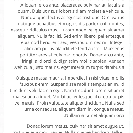
Aliquam eros ante, placerat ac pulvinar at, iaculis a
quam. Duis ut risus lobortis diam molestie vehicula.
Nunc aliquet lectus at egestas tristique. Orci varius
natoque penatibus et magnis dis parturient montes,
nascetur ridiculus mus. Ut commodo vel quam sit amet
aliquam. Nulla facilisi. Sed enim libero, pellentesque
euismod hendrerit sed, vestibulum nec mi. Integer
aliquam purus blandit eleifend auctor. Maecenas
porttitor eros at pulvinar lobortis. Donec arcu ante,
fringilla id orci id, dignissim mollis sapien. Aenean
vehicula justo mauris, eget interdum turpis dapibus a.
Quisque massa mauris, imperdiet in nisl vitae, mollis
faucibus enim. Suspendisse mollis tempus enim, id
tincidunt velit lacinia eget. Nam tincidunt lorem sit amet
malesuada aliquet. Morbi pellentesque pharetra turpis
vel mattis. Proin vulputate aliquet tincidunt. Nulla sed
urna consequat, aliquam diam in, congue metus.
Nullam sit amet aliquam orci.
Donec lorem metus, pulvinar sit amet augue ut,
tristique euismod neque. Nullam vitae hendrerit tellus,