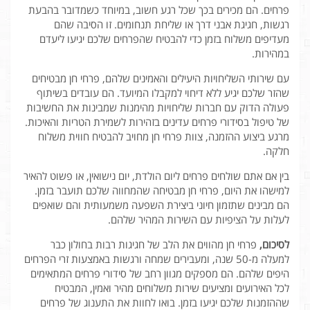
פרחים. הם מכירים בכך שכל רגע חשוב, במיוחד כשמדובר בהבעת
רגשות, חגיגת אבני דרך או שליחת תנחומים. זו הסיבה שהם
מעדיפים משלוח בזמן כדי להבטיח שהפרחים שלכם יגיעו ליעדם
במהירות.
עם שירותי השליחויות היעילים והאמינים שלהם, פרחי חן מבטיחים
שהזר שלכם יגיע ללא דיחוי למקבלו המיועד. הם עובדים בשיתוף
פעולה הדוק עם חברות שליחויות מהימנות שמבינות את החשיבות
של טיפול בסידורי פרחים עדינים בזהירות לשמירת הטריות והאיכות.
מרגע ביצוע ההזמנה, צוות פרחי חן מחויב להבטיח חווית משלוח
חלקה.
בין אם אתם שולחים פרחים ליום הולדת, יום נישואין, או פשוט להאיר
למישהו את היום, פרחי חן מבטיחה שהמחווה שלכם תועבר בזמן.
הם מבינים שתזמון חיוני ביצירת השפעה משמעותית והם שואפים
לעלות על הציפיות עם השירות המהיר שלהם.
לסיכום,
פרחי חן מהווים את הלב של חגיגות רבות בחולון כבר
למעלה מ-50 שנה, ומעבירים שמחה ורגשות באמצעות זרי הפרחים
היפים שלהם. הם מספקים מגוון רחב של סידורי פרחים המתאימים
לכל האירועים ומציעים שירות משלוחים מהיר ואמין, המבטיח
שההזמנות שלכם יגיעו בזמן. בואו לחוות את התענוג של פרחים