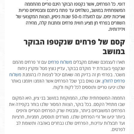
דופי.
כל
הפרחים,
אשר
נקטפו
הבוקר
הינם
טריים
מהחממה
המשפחתית
במושב,
נשלחים
עד
פתח
ביתכם
ומבטיחים
טריות
ואריכות
ימים.
עם
למעלה
מ-50
שנות
ניסיון,
הצוות
המקצועי
של
השוזרים
בפרחי
חן
מציע
חווית
פרחים
ומתנות
קלה,
מהירה
וידידותית.
קסם של פרחים שנקטפו הבוקר
במושב
תארו לעצמכם שאתם מקבלים
משלוח פרחים
עם זר פרחים מהמם
שנקטף בעבודת יד מוקדם בבוקר, עדיין נוצץ מטל ומקרין ניחוח
משכר. בפרחי חן זה בדיוק מה שאתם יכול לצפות לו בהזמנת
משלוח
פרחים לחולון
. אנו גאים בכך שכל הפרחים אשר הוזמנו ויוזמנו באתר
שלנו יגיעו טריים ותוססים לכל לקוח ולקוח.
החממה המשפחתית שלנו, הממוקמת במושב בני ציון, היא המקום
שבו מתחיל הקסם. בכל בוקר, הצוות המסור שלנו בוחר בקפידה את
הפרחים המשובחים ביותר, ומבטיח שרק הפרחים הטריים והיפים
ביותר יגיעו אל זרי הפרחים שלנו. מוורדים תוססים, חמניות, חרציות
ועד חבצלות עדינות, הפרחים שלנו נבחרים באהבה ותשומת לב
לפרטים.