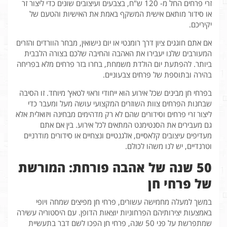
זרי פרחים החל מ- 120 ש"ח, בצבעים ועיצובים שונים כדי ליצור זר
או סידור מותאם אישית המשקף באמת את האישיות והטעם של
יקיריכם.
אם אתם חוגגים ציון דרך רומנטי או יום נישואין, מבחר הוורדים והזרים
המעורבים שלנו יעבירו את האהבה והחיבה שלכם בצורה הלבבית
ביותר. להפתעת יום הולדת משמחת, בחרו בזר פרחים מלא בפריחה
בהירה ובתוספת של פרחים צבעוניים.
בפרחי חן מבינים שכל אירוע הוא ייחודי וראוי לטאץ' מיוחד. זו הסיבה
שבחנות הפרחים צוות השוזרים המקצועי עושה מעל ומעבר כדי
ליצור זרי פרחים וסידורים שהם לא רק מדהימים מבחינה ויזואלית אלא
גם מעבירים את הסנטימנט המתאים לכל אירוע. בין אם אתם
מעדיפים עיצובים קלאסיים, אלגנטיים ונצחיים או סידורים מודרניים
וטרנדיים, יש לנו משהו לכולם.
50 שנה של אהבה פורחת: המורשת
של פרחי חן
במשך למעלה מחמישה עשורים, פרחי חן מפיצים שמחה ויופי
באמצעות יצירותיהם הפרחוניות יוצאות הדופן. עם היסטוריה עשירה
שמתפרשת על פני 50 שנה, פרחי חן הפכו לשם דבר בתעשיית