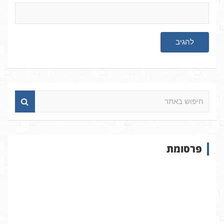
ח
י
פ
ו
ש
פרסומת
ב
א
ת
ר