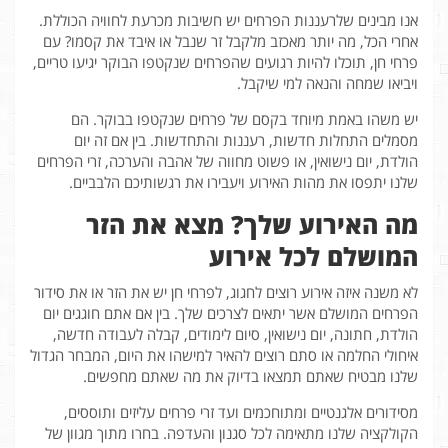
אנו מבינים שלרעננות הפרחים יש חשיבות מכרעת לחוויה הכוללת.
אחרי הכל, מה יותר מאכזב מלקבל זר שנבל או איבד את קסמו? עם
פרחי חן, תוכלו להיות רגועים שהפרחים שנקטפו הבוקר יגיעו טריים,
ויביאו שמחה והנאה למי שיקבל.
יש משהו באמת מיוחד בקסם של פרחים שנקטפו בבוקר. הם
מסמלים התחלות חדשות, רעננות והתחדשות. בין אם זה יום
הולדת, יום נישואין, או פשוט מחווה של אהבה והערכה, זרי הפרחים
שלנו יתפסו את מהות האירוע ויעבירו את רגשותיכם הלבביים.
מה האירוע שלך? מצא את הזר
המושלם לכל אירוע
לא משנה איזה אירוע רוצים לחגוג, לפרחי חן יש את הזר או את סידור
הפרחים המושלם אשר יתאים לצרכים שלך. בין אם אתם חוגגים יום
הולדת, חתונה, יום נישואין, סיום לימודים, קבלה לעבודה חדשה,
איחולי החלמה או סתם רוצים להאיר למישהו את היום, המבחר הגדול
שלנו מבטיח שאתם תמצאו בדיוק את מה שאתם מחפשים.
מסידורים אלגנטיים ומתוחכמים ועד זרי פרחים עליזים ותוססים,
הקולקציה שלנו מתאימה לכל סגנון והעדפה. בחרו מתוך מגוון של