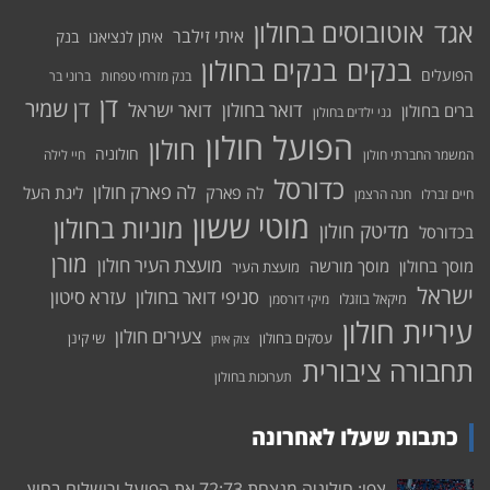
אוטובוסים בחולון
אגד
איתי זילבר
איתן לנציאנו
בנק
בנקים בחולון
בנקים
הפועלים
בנק מזרחי טפחות
ברוני בר
דן
דן שמיר
דואר בחולון
דואר ישראל
ברים בחולון
גני ילדים בחולון
הפועל חולון
חולון
חולוניה
המשמר החברתי חולון
חיי לילה
כדורסל
לה פארק חולון
לה פארק
ליגת העל
חיים זברלו
חנה הרצמן
מוטי ששון
מוניות בחולון
מדיטק חולון
בכדורסל
מורן
מועצת העיר חולון
מוסך בחולון
מוסך מורשה
מועצת העיר
ישראל
סניפי דואר בחולון
עזרא סיטון
מיקאל בוזגלו
מיקי דורסמן
עיריית חולון
צעירים חולון
עסקים בחולון
שי קינן
צוק איתן
תחבורה ציבורית
תערוכות בחולון
כתבות שעלו לאחרונה
צפו: חולוניה מנצחת 72:73 את הפועל ירושלים בחוץ