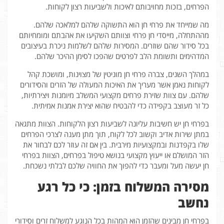
הפרחים, בזכות מחויבותם לאיכות ולשביעות רצון לקוחות.
מה שמייחד את פרחי חן הוא התשוקה שלהם למלאכה שלהם.
מההתחלה, מייסדי חן פרחי וצוותם השקיעו את אהבתם ומומחיותם
בכל סידור שהם שוזרים. המסירות שלהם לשלמות ניכרת בעיצובים
המדהימים ותשומת הלב לפרטים שהפכו לסימן ההיכר שלהם.
במהלך השנים, צברה פרחי חן מוניטין של מצוינות, ומושכת קהל
לקוחות נאמן אשר מעריך את האיכות המעולה של הזרים והסידורים
שלהם. עם צוות שזירת פרחים מקצועי המשלב מיומנות ויצירתיות,
כל זר מעוצב בקפידה כדי להבטיח שהוא יצירת אמנות אמיתית.
בפרחי חן יש חשיבות עליונה לשביעות רצון הלקוחות. הצוות מתגאה
במתן שירות אדיב וקשוב לכל לקוח, תוך מתן מענה לצרכי הפרחים
שלו בקפדנות ובמקצועיות מירבית. בין אם זה עוזר לכם לבחור את
הזר המושלם או ייעוץ מקצועי בנושא טיפול בפרחים, הצוות בפרחי
חן יעשה מעל ומעבר כדי להפוך את החוויה שלכם לבלתי נשכחת.
מסירה המשלוח בזמן: כי כל רגע
נחשב
בפרחי חן מבינים שהזמן הוא המהות בכל הנוגע למשלוח זרים וסידורי