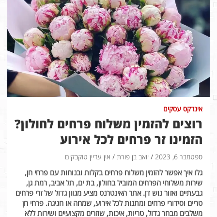
אינדקס עסקים
רוצים להזמין משלוח פרחים לחולון?
הזמינו זר פרחים לכל אירוע
ספטמבר 6, 2023
יואב בן פורת
אין עדיין טוקבקים
גלו
איך
אפשר
להזמין
משלוח
פרחים
בקלות
ובנוחות
עם
פרחי
חן,
שירות
משלוחי
הפרחים
המוביל
בחולון,
בת
ים,
תל
אביב,
רמת
גן,
גבעתיים
ואזור
גוש
דן.
אתר
האינטרנט
מציע
מגוון
גדול
של
זרי
פרחים
טריים
וסידורי
פרחים
ומתנות
לכל
אירוע,
שמחה
או
חגיגה.
פרחי
חן
משלבים
מבחר
גדול,
טריות,
איכות,
שוזרים
מקצועיים
ושירות
ללא