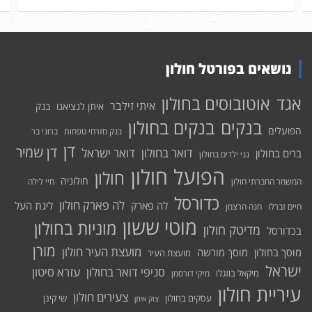
נושאים בפורטל חולון
אוטובוסים בחולון
אגד
איתי זילבר
איתן לנציאנו
בנק
בנקים בחולון
בנקים
הפועלים
בנק מזרחי טפחות
ברוני בר
דן
דן שמיר
דואר בחולון
דואר ישראל
ברים בחולון
גני ילדים בחולון
הפועל חולון
חולון
חולוניה
המשמר החברתי חולון
חיי לילה
כדורסל
לה פארק חולון
לה פארק
ליגת העל
חיים זברלו
חנה הרצמן
מוטי ששון
מוניות בחולון
מדיטק חולון
בכדורסל
מורן
מועצת העיר חולון
מוסך בחולון
מוסך מורשה
מועצת העיר
ישראל
סניפי דואר בחולון
עזרא סיטון
מיקאל בוזגלו
מיקי דורסמן
עיריית חולון
צעירים חולון
עסקים בחולון
שי קינן
צוק איתן