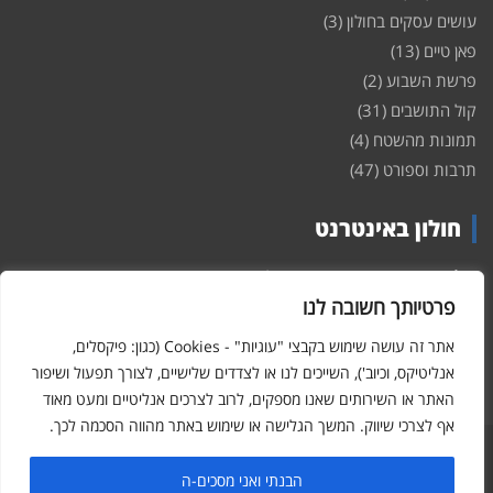
עושים עסקים בחולון
(3)
פאן טיים
(13)
פרשת השבוע
(2)
קול התושבים
(31)
תמונות מהשטח
(4)
תרבות וספורט
(47)
חולון באינטרנט
חולון
באינטרנט – האתר שמביא לכם עדכונים ומידע מהשטח מהעיר
חולון. במה פתוחה לקול תושבי חולון באינטרנט, מידע על
דירות
פרטיותך חשובה לנו
ופרוייקטים חדשים בעיר, חיי לילה, וכן טורי דעה, עסקים בחולון, ודיונים על
הנעשה בעיר. אתם מוזמנים ומוזמנות להשתתף בדיון ולשלוח לנו כתבות
אתר זה עושה שימוש בקבצי "עוגיות" - Cookies (כגון: פיקסלים,
ואף להגיב על הכתבות המפורסמות באתר.
אנליטיקס, וכיוב'), השייכים לנו או לצדדים שלישיים, לצורך תפעול ושיפור
האתר או השירותים שאנו מספקים, לרוב לצרכים אנליטיים ומעט מאוד
אף לצרכי שיווק. המשך הגלישה או שימוש באתר מהווה הסכמה לכך.
Hcity – חולון באינטרנט
Copyright © 2026
הבנתי ואני מסכים-ה
פורטל חולון באינטרנט - כל המידע והעדכונים על העיר חולון