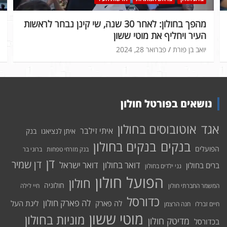
מהפך בחולון: לאחר 30 שנה, שי קינן נבחר לראשות
העיר ויחליף את מוטי ששון
יואב בן פורת
פברואר 28, 2024
נושאים בפורטל חולון
אוטובוסים בחולון
אגד
איתי זילבר
איתן לנציאנו
בנק
בנקים בחולון
בנקים
הפועלים
בנק מזרחי טפחות
ברוני בר
דן
דן שמיר
דואר בחולון
דואר ישראל
ברים בחולון
גני ילדים בחולון
הפועל חולון
חולון
חולוניה
המשמר החברתי חולון
חיי לילה
כדורסל
לה פארק חולון
לה פארק
ליגת העל
חיים זברלו
חנה הרצמן
מוטי ששון
מוניות בחולון
מדיטק חולון
בכדורסל