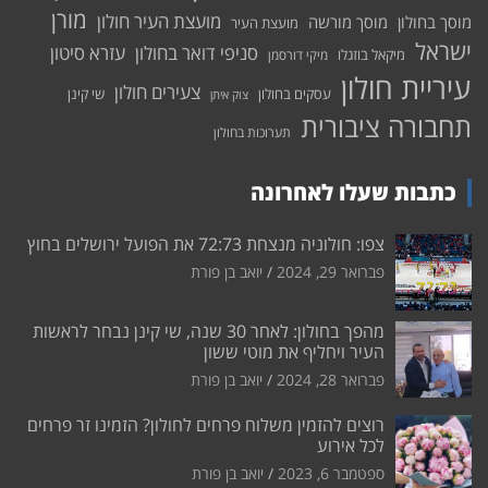
מורן
מועצת העיר חולון
מוסך בחולון
מוסך מורשה
מועצת העיר
ישראל
סניפי דואר בחולון
עזרא סיטון
מיקאל בוזגלו
מיקי דורסמן
עיריית חולון
צעירים חולון
עסקים בחולון
שי קינן
צוק איתן
תחבורה ציבורית
תערוכות בחולון
כתבות שעלו לאחרונה
צפו: חולוניה מנצחת 72:73 את הפועל ירושלים בחוץ
פברואר 29, 2024
יואב בן פורת
מהפך בחולון: לאחר 30 שנה, שי קינן נבחר לראשות
העיר ויחליף את מוטי ששון
פברואר 28, 2024
יואב בן פורת
רוצים להזמין משלוח פרחים לחולון? הזמינו זר פרחים
לכל אירוע
ספטמבר 6, 2023
יואב בן פורת