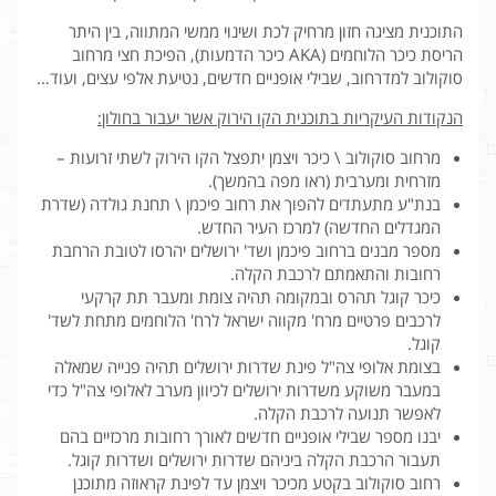
התוכנית מציגה חזון מרחיק לכת ושינוי ממשי המתווה, בין היתר
הריסת כיכר הלוחמים (AKA כיכר הדמעות), הפיכת חצי מרחוב
סוקולוב למדרחוב, שבילי אופניים חדשים, נטיעת אלפי עצים, ועוד…
הנקודות העיקריות בתוכנית הקו הירוק אשר יעבור בחולון:
מרחוב סוקולוב \ כיכר ויצמן יתפצל הקו הירוק לשתי זרועות –
מזרחית ומערבית (ראו מפה בהמשך).
בנת"ע מתעתדים להפוך את רחוב פיכמן \ תחנת גולדה (שדרת
המגדלים החדשה) למרכז העיר החדש.
מספר מבנים ברחוב פיכמן ושד' ירושלים יהרסו לטובת הרחבת
רחובות והתאמתם לרכבת הקלה.
כיכר קוגל תהרס ובמקומה תהיה צומת ומעבר תת קרקעי
לרכבים פרטיים מרח' מקווה ישראל לרח' הלוחמים מתחת לשד'
קוגל.
בצומת אלופי צה"ל פינת שדרות ירושלים תהיה פנייה שמאלה
במעבר משוקע משדרות ירושלים לכיוון מערב לאלופי צה"ל כדי
לאפשר תנועה לרכבת הקלה.
יבנו מספר שבילי אופניים חדשים לאורך רחובות מרכזיים בהם
תעבור הרכבת הקלה ביניהם שדרות ירושלים ושדרות קוגל.
רחוב סוקולוב בקטע מכיכר ויצמן עד לפינת קראוזה מתוכנן