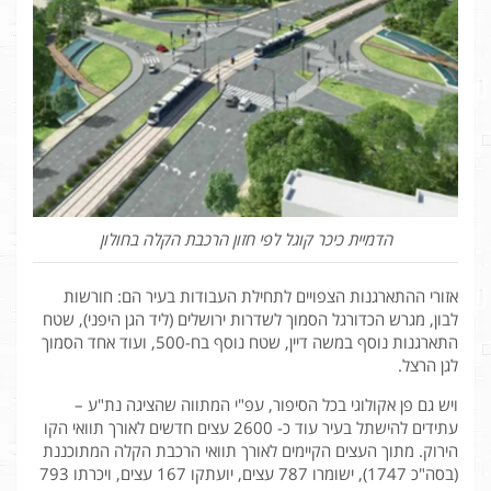
הדמיית כיכר קוגל לפי חזון הרכבת הקלה בחולון
אזורי ההתארגנות הצפויים לתחילת העבודות בעיר הם: חורשות
לבון, מגרש הכדורגל הסמוך לשדרות ירושלים (ליד הגן היפני), שטח
התארגנות נוסף במשה דיין, שטח נוסף בח-500, ועוד אחד הסמוך
לגן הרצל.
ויש גם פן אקולוגי בכל הסיפור, עפ"י המתווה שהציגה נת"ע –
עתידים להישתל בעיר עוד כ- 2600 עצים חדשים לאורך תוואי הקו
הירוק. מתוך העצים הקיימים לאורך תוואי הרכבת הקלה המתוכננת
(בסה"כ 1747), ישומרו 787 עצים, יועתקו 167 עצים, ויכרתו 793