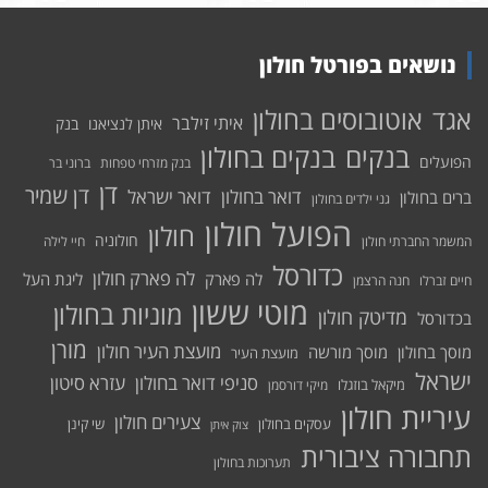
נושאים בפורטל חולון
אוטובוסים בחולון
אגד
איתי זילבר
איתן לנציאנו
בנק
בנקים בחולון
בנקים
הפועלים
בנק מזרחי טפחות
ברוני בר
דן
דן שמיר
דואר בחולון
דואר ישראל
ברים בחולון
גני ילדים בחולון
הפועל חולון
חולון
חולוניה
המשמר החברתי חולון
חיי לילה
כדורסל
לה פארק חולון
לה פארק
ליגת העל
חיים זברלו
חנה הרצמן
מוטי ששון
מוניות בחולון
מדיטק חולון
בכדורסל
מורן
מועצת העיר חולון
מוסך בחולון
מוסך מורשה
מועצת העיר
ישראל
סניפי דואר בחולון
עזרא סיטון
מיקאל בוזגלו
מיקי דורסמן
עיריית חולון
צעירים חולון
עסקים בחולון
שי קינן
צוק איתן
תחבורה ציבורית
תערוכות בחולון