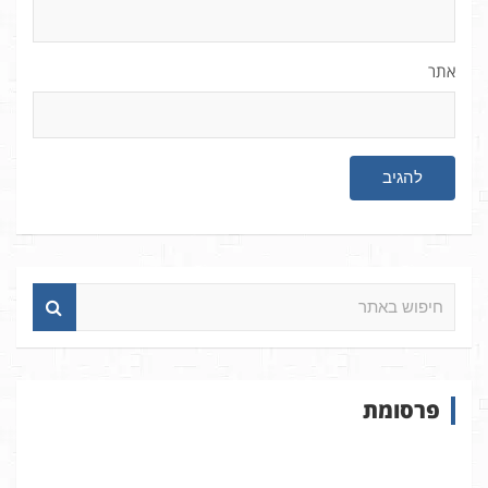
אתר
ח
י
פ
ו
ש
פרסומת
ב
א
ת
ר