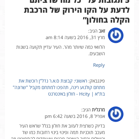
לדעת על הקו הירוק של הרכבת
הקלה בחולון
”
זאב
הגיב:
מרץ 31, 2016 בשעה 8:14 am
הלוואי כמה שיותר מהר. העיר עדיין תקועה בשנות
השבעים.
Reply
פינגבאק:
ראשוני: קבוצת ס.א.ר נדל"ן רוכשת את
מתחם קולנוע רינה, תהפכו למתחם מקביל "שרונה"
בת"א | Hcity - חולון באינטרנט
מרגלית
הגיב:
אפריל 8, 2016 בשעה 6:42 pm
בדיוק כשרצית לעזוב את חולון בגלל שראש העיר
מעכב תוכניות תמה ופינוי בינוי רחובות כמו שד
ירושלים ורחוב השיטה מבנים שעומדים להתמוטט וזה