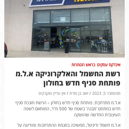
אינדקס עסקים
בראש הכותרות
רשת החשמל והאלקרוניקה א.ל.מ
פותחת סניף חדש בחולון
ספטמבר 5, 2023
יואב בן פורת
אין עדיין טוקבקים
א.ל.מ מתרחבת: פותחת סניף חדש בחולון – הרשת חונכת סניף
חדש במתחם 'מבנה' בשטח של 500 מ"ר, המותאם לשפה
העיצובית החדשה שהושקה
א.ל.מ חשמל ודיגיטל, ממשיכה במגמת ההתרחבות ומודיעה על