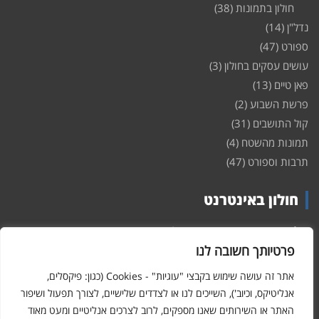
חולון בתמונות
(38)
נדל"ן
(14)
ספורט
(47)
עושים עסקים בחולון
(3)
פאן טיים
(13)
פרשת השבוע
(2)
קול התושבים
(31)
תמונות מהשטח
(4)
תרבות וספורט
(47)
חולון באינטרנט
חולון
באינטרנט – האתר שמביא לכם עדכונים ומידע מהשטח מהעיר
חולון. במה פתוחה לקול תושבי חולון באינטרנט, מידע על
דירות
פרטיותך חשובה לנו
ופרוייקטים חדשים בעיר, חיי לילה, וכן טורי דעה, עסקים בחולון, ודיונים על
הנעשה בעיר. אתם מוזמנים ומוזמנות להשתתף בדיון ולשלוח לנו כתבות
אתר זה עושה שימוש בקבצי "עוגיות" - Cookies (כגון: פיקסלים,
ואף להגיב על הכתבות המפורסמות באתר.
אנליטיקס, וכיוב'), השייכים לנו או לצדדים שלישיים, לצורך תפעול ושיפור
האתר או השירותים שאנו מספקים, לרוב לצרכים אנליטיים ומעט מאוד