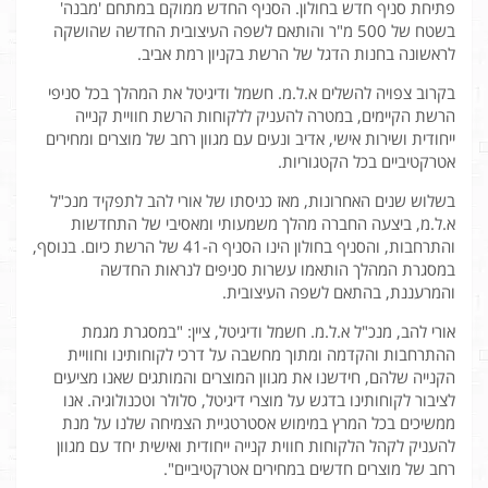
פתיחת סניף חדש בחולון. הסניף החדש ממוקם במתחם 'מבנה'
בשטח של 500 מ"ר והותאם לשפה העיצובית החדשה שהושקה
לראשונה בחנות הדגל של הרשת בקניון רמת אביב.
בקרוב צפויה להשלים א.ל.מ. חשמל ודיגיטל את המהלך בכל סניפי
הרשת הקיימים, במטרה להעניק ללקוחות הרשת חוויית קנייה
ייחודית ושירות אישי, אדיב ונעים עם מגוון רחב של מוצרים ומחירים
אטרקטיביים בכל הקטגוריות.
בשלוש שנים האחרונות, מאז כניסתו של אורי להב לתפקיד מנכ"ל
א.ל.מ, ביצעה החברה מהלך משמעותי ומאסיבי של התחדשות
והתרחבות, והסניף בחולון הינו הסניף ה-41 של הרשת כיום. בנוסף,
במסגרת המהלך הותאמו עשרות סניפים לנראות החדשה
והמרעננת, בהתאם לשפה העיצובית.
אורי להב, מנכ"ל א.ל.מ. חשמל ודיגיטל, ציין: "במסגרת מגמת
ההתרחבות והקדמה ומתוך מחשבה על דרכי לקוחותינו וחוויית
הקנייה שלהם, חידשנו את מגוון המוצרים והמותגים שאנו מציעים
לציבור לקוחותינו בדגש על מוצרי דיגיטל, סלולר וטכנולוגיה. אנו
ממשיכים בכל המרץ במימוש אסטרטגיית הצמיחה שלנו על מנת
להעניק לקהל הלקוחות חווית קנייה ייחודית ואישית יחד עם מגוון
רחב של מוצרים חדשים במחירים אטרקטיביים".