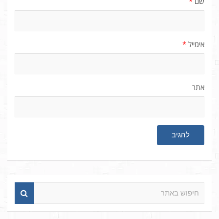
שם
*
אימייל
*
אתר
ח
י
פ
ו