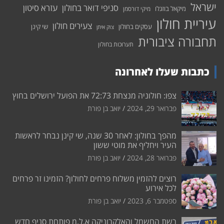
ישראל
סניפי דואר בחולון
עזרא סיטון
מיקאל בוזגלו
מיקי דורסמן
עיריית חולון
צעירים חולון
עסקים בחולון
שי קינן
צוק איתן
תחבורה ציבורית
תערוכות בחולון
כתבות שעלו לאחרונה
צפו: חולוניה מנצחת 72:73 את הפועל ירושלים בחוץ
פברואר 29, 2024
יואב בן פורת
מהפך בחולון: לאחר 30 שנה, שי קינן נבחר לראשות
העיר ויחליף את מוטי ששון
פברואר 28, 2024
יואב בן פורת
רוצים להזמין משלוח פרחים לחולון? הזמינו זר פרחים
לכל אירוע
ספטמבר 6, 2023
יואב בן פורת
רשת החשמל והאלקרוניקה א.ל.מ פותחת סניף חדש