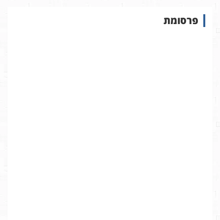
ש
פרסומת
ב
א
ת
ר