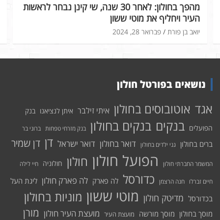
מהפך בחולון: לאחר 30 שנה, שי קינן נבחר לראשות
העיר ויחליף את מוטי ששון
יואב בן פורת
פברואר 28, 2024
נושאים בפורטל חולון
אוטובוסים בחולון
אגד
איתי זילבר
איתן לנציאנו
בנק
בנקים בחולון
בנקים
הפועלים
בנק מזרחי טפחות
ברוני בר
דן
דן שמיר
דואר בחולון
דואר ישראל
ברים בחולון
גני ילדים בחולון
הפועל חולון
חולון
חולוניה
המשמר החברתי חולון
חיי לילה
כדורסל
לה פארק חולון
לה פארק
ליגת העל
חיים זברלו
חנה הרצמן
מוטי ששון
מוניות בחולון
מדיטק חולון
בכדורסל
מורן
מועצת העיר חולון
מוסך בחולון
מוסך מורשה
מועצת העיר