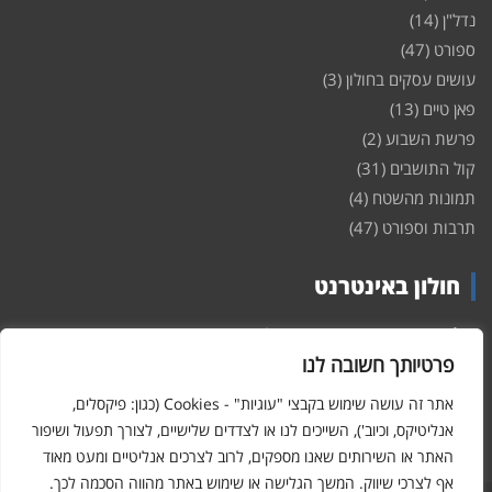
נדל"ן
(14)
ספורט
(47)
עושים עסקים בחולון
(3)
פאן טיים
(13)
פרשת השבוע
(2)
קול התושבים
(31)
תמונות מהשטח
(4)
תרבות וספורט
(47)
חולון באינטרנט
חולון
באינטרנט – האתר שמביא לכם עדכונים ומידע מהשטח מהעיר
חולון. במה פתוחה לקול תושבי חולון באינטרנט, מידע על
דירות
פרטיותך חשובה לנו
ופרוייקטים חדשים בעיר, חיי לילה, וכן טורי דעה, עסקים בחולון, ודיונים על
הנעשה בעיר. אתם מוזמנים ומוזמנות להשתתף בדיון ולשלוח לנו כתבות
אתר זה עושה שימוש בקבצי "עוגיות" - Cookies (כגון: פיקסלים,
ואף להגיב על הכתבות המפורסמות באתר.
אנליטיקס, וכיוב'), השייכים לנו או לצדדים שלישיים, לצורך תפעול ושיפור
האתר או השירותים שאנו מספקים, לרוב לצרכים אנליטיים ומעט מאוד
אף לצרכי שיווק. המשך הגלישה או שימוש באתר מהווה הסכמה לכך.