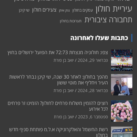
עיריית חולון
צעירים חולון
עסקים בחולון
שי קינן
צוק איתן
תחבורה ציבורית
תערוכות בחולון
כתבות שעלו לאחרונה
צפו: חולוניה מנצחת 72:73 את הפועל ירושלים בחוץ
פברואר 29, 2024
יואב בן פורת
מהפך בחולון: לאחר 30 שנה, שי קינן נבחר לראשות
העיר ויחליף את מוטי ששון
פברואר 28, 2024
יואב בן פורת
רוצים להזמין משלוח פרחים לחולון? הזמינו זר פרחים
לכל אירוע
ספטמבר 6, 2023
יואב בן פורת
רשת החשמל והאלקרוניקה א.ל.מ פותחת סניף חדש
בחולון