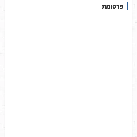
פרסומת
ב
א
ת
ר