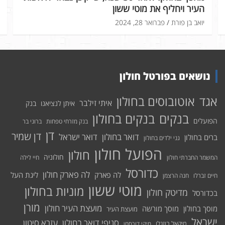
העיר ויחליף את מוטי ששון
יואב בן פורת
פברואר 28, 2024
נושאים בפורטל חולון
אוטובוסים בחולון
אגד
איתי זילבר
איתן לנציאנו
בנק
בנקים בחולון
בנקים
הפועלים
בנק מזרחי טפחות
ברוני בר
דן
דן שמיר
דואר בחולון
דואר ישראל
ברים בחולון
גני ילדים בחולון
הפועל חולון
חולון
חולוניה
המשמר החברתי חולון
חיי לילה
כדורסל
לה פארק חולון
לה פארק
ליגת העל
חיים זברלו
חנה הרצמן
מוטי ששון
מוניות בחולון
מדיטק חולון
בכדורסל
מורן
מועצת העיר חולון
מוסך בחולון
מוסך מורשה
מועצת העיר
ישראל
סניפי דואר בחולון
עזרא סיטון
מיקאל בוזגלו
מיקי דורסמן