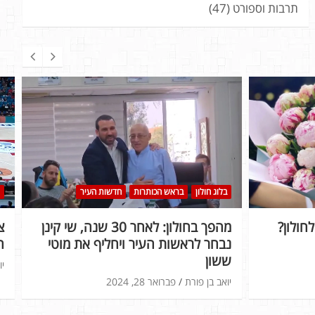
תרבות וספורט
(47)
בלוג חולון
בראש הכותרות
חדשות העיר
חולון?
מהפך בחולון: לאחר 30 שנה, שי קינן
נבחר לראשות העיר ויחליף את מוטי
ה
ששון
יו
יואב בן פורת
פברואר 28, 2024