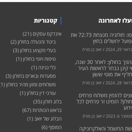
לו לאחרונה
קטגוריות
אינדקס עסקים
(21)
צפו: חולוניה מנצחת 72:73 את
ועל ירושלים בחוץ
ביגוד והנעלה בחולון
(2)
ואר 29, 2024
יואב בן פורת
בעלי מקצוע בחולון
(3)
טיפוח ויופי בחולון
(1)
מהפך בחולון: לאחר 30 שנה,
כלי נגינה
(1)
 קינן נבחר לראשות העיר
חליף את מוטי ששון
מסעדות ובארים בחולון
(3)
ואר 28, 2024
יואב בן פורת
משלוחים ומזון מהיר בחולון
(1)
עורכי דין בחולון
(1)
צים להזמין משלוח פרחים
ולון? הזמינו זר פרחים לכל
בלוג חולון
(35)
רוע
בראש הכותרות
(67)
מבר 6, 2023
יואב בן פורת
הבלוג של יואב
(1)
המוסף
(6)
שת החשמל והאלקרוניקה