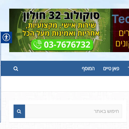
פאן טיים
המוסף
ח
י
פ
ו