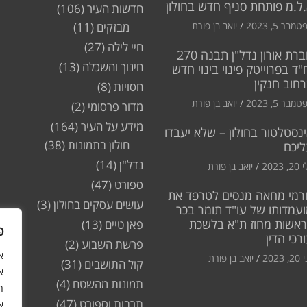
ל.מ פותחת סניף חדש בחולון
חדשות העיר
(106)
מבר 5, 2023
יואב בן פורת
מבזקים
(11)
חיי לילה
(27)
חברת אורון נדל"ן תבנה 270
חינוך והשכלה
(13)
"ד בפרוייטק פינוי בינוי חדש
חוב חנקין
חסויות
(8)
מבר 5, 2023
יואב בן פורת
מדור פרסומי
(2)
מידע על העיר
(164)
נסטלטור בחולון – שלא יעבדו
חולון בתמונות
(38)
ליכם
נדל"ן
(14)
2, 2023
יואב בן פורת
ספורט
(47)
רמי מחאה מנסים לטרפד את
עושים עסקים בחולון
(3)
עמדותו של עו"ד תומר בכר
ראשות מחוז ת"א בלשכת
פאן טיים
(13)
פ
רכי הדין
פרשת השבוע
(2)
2, 2023
יואב בן פורת
קול התושבים
(31)
א
תמונות מהשטח
(4)
ה
תרבות וספורט
(47)
א