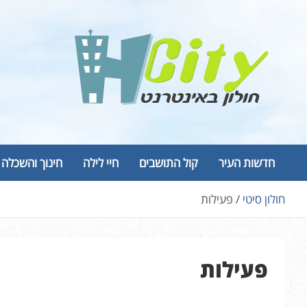
Ski
t
conten
Hcity – חולון באינטרנט
פורטל החדשות והמידע של חולון
חדשות העיר
קול התושבים
חיי לילה
חינוך והשכלה
חולון סיטי
פעילות
פעילות