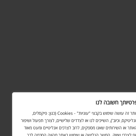
רטיותך חשובה לנו
אתר זה עושה שימוש בקבצי "עוגיות" - Cookies (כגון: פיקסלים,
נליטיקס, וכיוב'), השייכים לנו או לצדדים שלישיים, לצורך תפעול ושיפור
אתר או השירותים שאנו מספקים, לרוב לצרכים אנליטיים ומעט מאוד
ף לצרכי שיווק. המשך הגלישה או שימוש באתר מהווה הסכמה לכך.