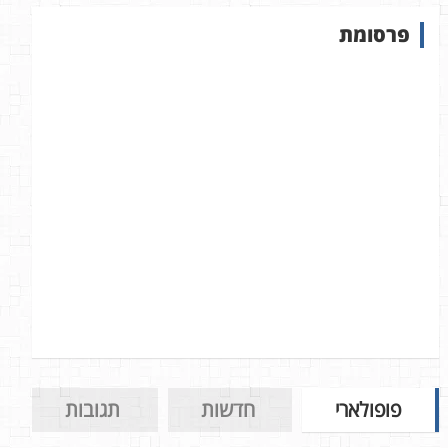
ש
פרסומת
ב
א
ת
ר
פופולארי
חדשות
תגובות