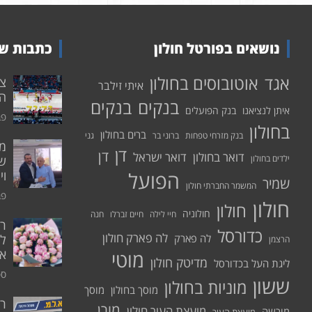
נושאים בפורטל חולון
כתבות שע
אוטובוסים בחולון
אגד
איתי זילבר
הפ
בנקים
בנקים
איתן לנציאנו
בנק הפועלים
פבר
בחולון
ברים בחולון
בנק מזרחי טפחות
ברוני בר
גני
דן
דן
דואר בחולון
דואר ישראל
ילדים בחולון
שי
הפועל
וי
שמיר
המשמר החברתי חולון
פבר
חולון
חולון
חולוניה
חיי לילה
חיים זברלו
חנה
רו
כדורסל
לה פארק חולון
לה פארק
לח
הרצמן
אי
מוטי
מדיטק חולון
ליגת העל בכדורסל
ספט
ששון
מוניות בחולון
מוסך בחולון
מוסך
ר
מורן
מועצת העיר חולון
מורשה