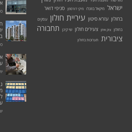
מועצת העיר
א.
ישראל
סניפי דואר
מיקאל בוזגלו
מיקי דורסמן
ספט
עיריית חולון
בחולון
עזרא סיטון
עסקים
תחבורה
צעירים חולון
יח
בחולון
שי קינן
צוק איתן
בר
ציבורית
תערוכות בחולון
ספט
אי
ע
יולי 0
גו
מו
ל
עו
יוני 0