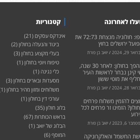
לו לאחרונה
קטגוריות
אינדקס עסקים
(21)
צפו: חולוניה מנצחת 72:73 את
ועל ירושלים בחוץ
ביגוד והנעלה בחולון
(2)
ואר 29, 2024
יואב בן פורת
בעלי מקצוע בחולון
(3)
טיפוח ויופי בחולון
(1)
מהפך בחולון: לאחר 30 שנה,
כלי נגינה
(1)
 קינן נבחר לראשות העיר
חליף את מוטי ששון
מסעדות ובארים בחולון
(3)
ואר 28, 2024
יואב בן פורת
משלוחים ומזון מהיר בחולון
(1)
עורכי דין בחולון
(1)
צים להזמין משלוח פרחים
ולון? הזמינו זר פרחים לכל
בלוג חולון
(35)
רוע
בראש הכותרות
(67)
מבר 6, 2023
יואב בן פורת
הבלוג של יואב
(1)
המוסף
(6)
שת החשמל והאלקרוניקה