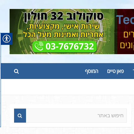
פאן טיים
המוסף
ח
י
פ
ו