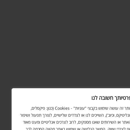
רטיותך חשובה לנו
אתר זה עושה שימוש בקבצי "עוגיות" - Cookies (כגון: פיקסלים,
נליטיקס, וכיוב'), השייכים לנו או לצדדים שלישיים, לצורך תפעול ושיפור
אתר או השירותים שאנו מספקים, לרוב לצרכים אנליטיים ומעט מאוד
ף לצרכי שיווק. המשך הגלישה או שימוש באתר מהווה הסכמה לכך.