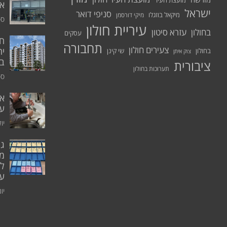
מועצת העיר
א.
ישראל
סניפי דואר
מיקאל בוזגלו
מיקי דורסמן
ספט
עיריית חולון
בחולון
עזרא סיטון
עסקים
תחבורה
צעירים חולון
יח
בחולון
שי קינן
צוק איתן
בר
ציבורית
תערוכות בחולון
ספט
אי
ע
יולי 0
גו
מו
ל
עו
יוני 0