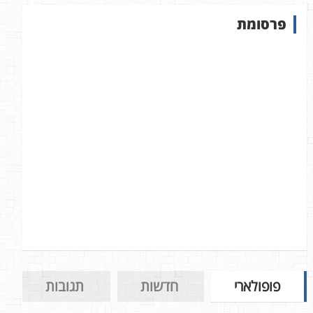
ש
פרסומת
ב
א
ת
ר
פופולארי
חדשות
תגובות