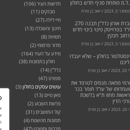
ל.מ פותחת סניף חדש בחולון
חדשות העיר
(106)
מבר 5, 2023
יואב בן פורת
מבזקים
(11)
חיי לילה
(27)
חברת אורון נדל"ן תבנה 270
חינוך והשכלה
(13)
"ד בפרוייטק פינוי בינוי חדש
חוב חנקין
חסויות
(8)
מבר 5, 2023
יואב בן פורת
מדור פרסומי
(2)
מידע על העיר
(164)
נסטלטור בחולון – שלא יעבדו
חולון בתמונות
(38)
ליכם
נדל"ן
(14)
2, 2023
יואב בן פורת
ספורט
(47)
רמי מחאה מנסים לטרפד את
עושים עסקים בחולון
(3)
עמדותו של עו"ד תומר בכר
ראשות מחוז ת"א בלשכת
פאן טיים
(13)
פ
רכי הדין
פרשת השבוע
(2)
2, 2023
יואב בן פורת
קול התושבים
(31)
א
תמונות מהשטח
(4)
ה
תרבות וספורט
(47)
א