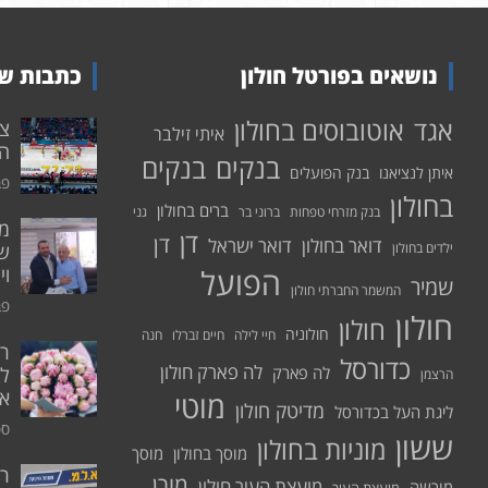
נושאים בפורטל חולון
כתבות שע
אוטובוסים בחולון
אגד
איתי זילבר
הפ
בנקים
בנקים
איתן לנציאנו
בנק הפועלים
פבר
בחולון
ברים בחולון
בנק מזרחי טפחות
ברוני בר
גני
דן
דן
דואר בחולון
דואר ישראל
ילדים בחולון
שי
הפועל
וי
שמיר
המשמר החברתי חולון
פבר
חולון
חולון
חולוניה
חיי לילה
חיים זברלו
חנה
רו
כדורסל
לה פארק חולון
לה פארק
לח
הרצמן
אי
מוטי
מדיטק חולון
ליגת העל בכדורסל
ספט
ששון
מוניות בחולון
מוסך בחולון
מוסך
ר
מורן
מועצת העיר חולון
מורשה