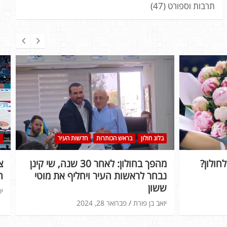
תרבות וספורט
(47)
בלוג חולון
בראש הכותרות
חדשות העיר
חולון?
מהפך בחולון: לאחר 30 שנה, שי קינן
נבחר לראשות העיר ויחליף את מוטי
ה
ששון
יו
יואב בן פורת
פברואר 28, 2024