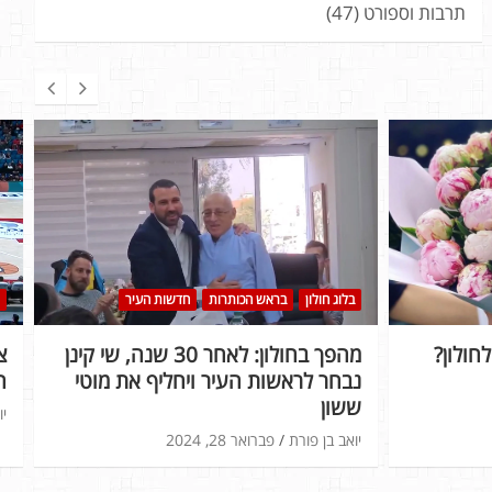
תרבות וספורט
(47)
בלוג חולון
בראש הכותרות
חדשות העיר
חולון?
מהפך בחולון: לאחר 30 שנה, שי קינן
נבחר לראשות העיר ויחליף את מוטי
ה
ששון
יו
יואב בן פורת
פברואר 28, 2024