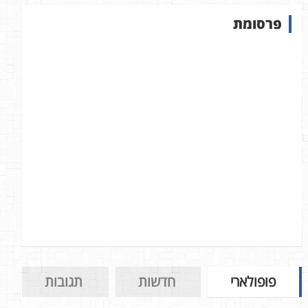
ש
פרסומת
ב
א
ת
ר
פופולארי
חדשות
תגובות