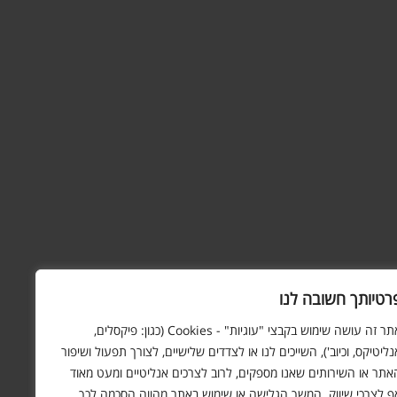
רטיותך חשובה לנו
אתר זה עושה שימוש בקבצי "עוגיות" - Cookies (כגון: פיקסלים,
נליטיקס, וכיוב'), השייכים לנו או לצדדים שלישיים, לצורך תפעול ושיפור
אתר או השירותים שאנו מספקים, לרוב לצרכים אנליטיים ומעט מאוד
ף לצרכי שיווק. המשך הגלישה או שימוש באתר מהווה הסכמה לכך.