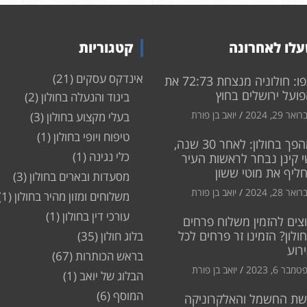
לו לאחרונה
קטגוריות
אינדקס עסקים
(21)
צפו: חולוניה מנצחת 72:73 את
ועל ירושלים בחוץ
ביגוד והנעלה בחולון
(2)
ואר 29, 2024
יואב בן פורת
בעלי מקצוע בחולון
(3)
טיפוח ויופי בחולון
(1)
מהפך בחולון: לאחר 30 שנה,
כלי נגינה
(1)
 קינן נבחר לראשות העיר
חליף את מוטי ששון
מסעדות ובארים בחולון
(3)
ואר 28, 2024
יואב בן פורת
משלוחים ומזון מהיר בחולון
(1)
עורכי דין בחולון
(1)
צים להזמין משלוח פרחים
ולון? הזמינו זר פרחים לכל
בלוג חולון
(35)
רוע
בראש הכותרות
(67)
מבר 6, 2023
יואב בן פורת
הבלוג של יואב
(1)
המוסף
(6)
שת החשמל והאלקרוניקה