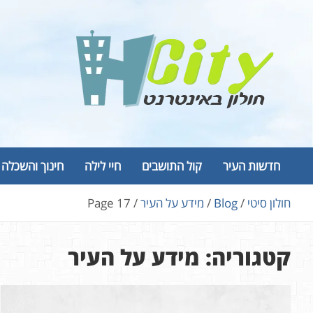
Ski
t
conten
Hcity – חולון באינטרנט
פורטל החדשות והמידע של חולון
חדשות העיר
קול התושבים
חיי לילה
חינוך והשכלה
חולון סיטי
Blog
מידע על העיר
Page 17
קטגוריה:
מידע על העיר