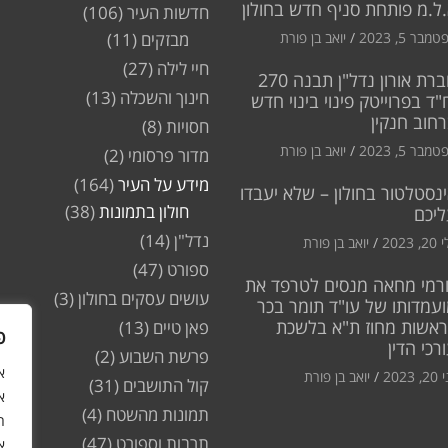
ל.מ פותחת סניף חדש בחולון
חדשות העיר
(106)
מבר 5, 2023
יואב בן פורת
מבזקים
(11)
חיי לילה
(27)
חברת אורון נדל"ן תבנה 270
חינוך והשכלה
(13)
"ד בפרוייטק פינוי בינוי חדש
חוב חנקין
חסויות
(8)
מבר 5, 2023
יואב בן פורת
מדור פרסומי
(2)
מידע על העיר
(164)
נסטלטור בחולון – שלא יעבדו
חולון בתמונות
(38)
ליכם
נדל"ן
(14)
2, 2023
יואב בן פורת
ספורט
(47)
רמי מחאה מנסים לטרפד את
עושים עסקים בחולון
(3)
עמדותו של עו"ד תומר בכר
ראשות מחוז ת"א בלשכת
פאן טיים
(13)
פ
רכי הדין
פרשת השבוע
(2)
2, 2023
יואב בן פורת
קול התושבים
(31)
א
תמונות מהשטח
(4)
ה
תרבות וספורט
(47)
א