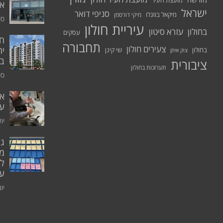
מועצת העיר
א.
ישראל
סניפי דואר
מיקאל בוזגלו
מיקי דורסמן
ספט
עיריית חולון
בחולון
עזרא סיטון
עסקים
תחבורה
צעירים חולון
יח
בחולון
שי קינן
צוק איתן
בר
ציבורית
תערוכות בחולון
ספט
אי
ע
יולי 0
גו
מו
ל
עו
יוני 0