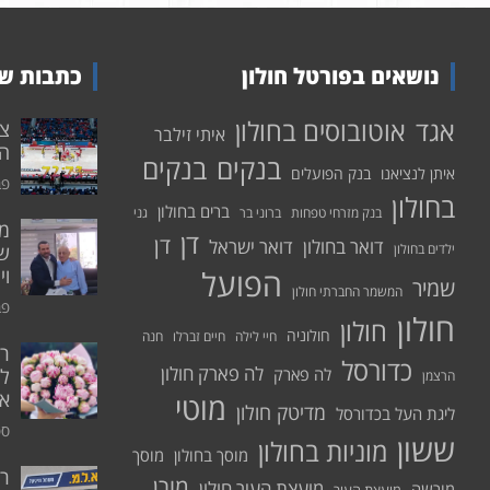
נושאים בפורטל חולון
כתבות שע
אוטובוסים בחולון
אגד
איתי זילבר
הפ
בנקים
בנקים
איתן לנציאנו
בנק הפועלים
פבר
בחולון
ברים בחולון
בנק מזרחי טפחות
ברוני בר
גני
דן
דן
דואר בחולון
דואר ישראל
ילדים בחולון
שי
הפועל
וי
שמיר
המשמר החברתי חולון
פבר
חולון
חולון
חולוניה
חיי לילה
חיים זברלו
חנה
רו
כדורסל
לה פארק חולון
לה פארק
לח
הרצמן
אי
מוטי
מדיטק חולון
ליגת העל בכדורסל
ספט
ששון
מוניות בחולון
מוסך בחולון
מוסך
ר
מורן
מועצת העיר חולון
מורשה