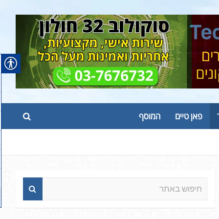
פאן טיים
המוסף
ח
י
פ
ו