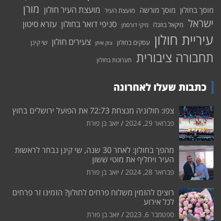
מורן
מועצת העיר חולון
מוסך בחולון
מוסך מורשה
מועצת העיר
ישראל
סניפי דואר בחולון
עזרא סיטון
מיקאל בוזגלו
מיקי דורסמן
עיריית חולון
צעירים חולון
עסקים בחולון
שי קינן
צוק איתן
תחבורה ציבורית
תערוכות בחולון
כתבות שעלו לאחרונה
צפו: חולוניה מנצחת 72:73 את הפועל ירושלים בחוץ
פברואר 29, 2024
יואב בן פורת
מהפך בחולון: לאחר 30 שנה, שי קינן נבחר לראשות
העיר ויחליף את מוטי ששון
פברואר 28, 2024
יואב בן פורת
רוצים להזמין משלוח פרחים לחולון? הזמינו זר פרחים
לכל אירוע
ספטמבר 6, 2023
יואב בן פורת