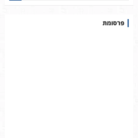
פ
ו
ש
פרסומת
ב
א
ת
ר