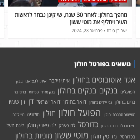
מהפך בחולון: לאחר 30 שנה, שי קינן נבחר לראשות
העיר ויחליף את מוטי ששון
יואב בן פורת
פברואר 28, 2024
נושאים בפורטל חולון
אוטובוסים בחולון
אגד
איתי זילבר
איתן לנציאנו
בנק
בנקים בחולון
בנקים
הפועלים
בנק מזרחי טפחות
ברוני בר
דן
דן שמיר
דואר בחולון
דואר ישראל
ברים בחולון
גני ילדים בחולון
הפועל חולון
חולון
חולוניה
המשמר החברתי חולון
חיי לילה
כדורסל
לה פארק חולון
לה פארק
ליגת העל
חיים זברלו
חנה הרצמן
מוטי ששון
מוניות בחולון
מדיטק חולון
בכדורסל