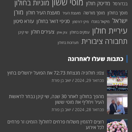
מוטי ששון
מוניות בחולון
מדיטק חולון
בכדורסל
מורן
מועצת העיר חולון
מוסך בחולון
מוסך מורשה
מועצת העיר
ישראל
סניפי דואר בחולון
עזרא סיטון
מיקאל בוזגלו
מיקי דורסמן
עיריית חולון
צעירים חולון
עסקים בחולון
שי קינן
צוק איתן
תחבורה ציבורית
תערוכות בחולון
כתבות שעלו לאחרונה
צפו: חולוניה מנצחת 72:73 את הפועל ירושלים בחוץ
פברואר 29, 2024
יואב בן פורת
מהפך בחולון: לאחר 30 שנה, שי קינן נבחר לראשות
העיר ויחליף את מוטי ששון
פברואר 28, 2024
יואב בן פורת
רוצים להזמין משלוח פרחים לחולון? הזמינו זר פרחים
לכל אירוע