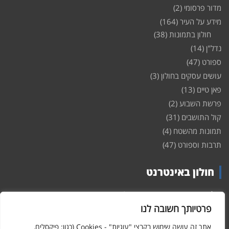
מדור פרסומי
(2)
מידע על העיר
(164)
חולון בתמונות
(38)
נדל"ן
(14)
ספורט
(47)
עושים עסקים בחולון
(3)
פאן טיים
(13)
פרשת השבוע
(2)
קול התושבים
(31)
תמונות מהשטח
(4)
תרבות וספורט
(47)
חולון באינטרנט
חולון
באינטרנט – האתר שמביא לכם עדכונים ומידע מהשטח מהעיר
חולון. במה פתוחה לקול תושבי חולון באינטרנט, מידע על
דירות
פרטיותך חשובה לנו
ופרוייקטים חדשים בעיר, חיי לילה, וכן טורי דעה, עסקים בחולון, ודיונים על
הנעשה בעיר. אתם מוזמנים ומוזמנות להשתתף בדיון ולשלוח לנו כתבות
אתר זה עושה שימוש בקבצי "עוגיות" - Cookies (כגון: פיקסלים,