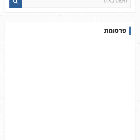
י
פ
ו
ש
פרסומת
ב
א
ת
ר