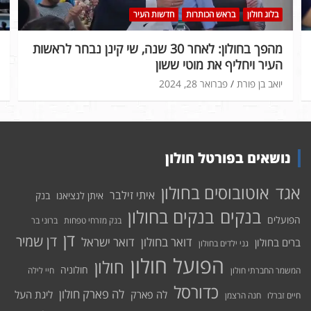
בלוג חולון
בראש הכותרות
חדשות העיר
מהפך בחולון: לאחר 30 שנה, שי קינן נבחר לראשות
העיר ויחליף את מוטי ששון
יואב בן פורת
פברואר 28, 2024
נושאים בפורטל חולון
אוטובוסים בחולון
אגד
איתי זילבר
איתן לנציאנו
בנק
בנקים בחולון
בנקים
הפועלים
בנק מזרחי טפחות
ברוני בר
דן
דן שמיר
דואר בחולון
דואר ישראל
ברים בחולון
גני ילדים בחולון
הפועל חולון
חולון
חולוניה
המשמר החברתי חולון
חיי לילה
כדורסל
לה פארק חולון
לה פארק
ליגת העל
חיים זברלו
חנה הרצמן