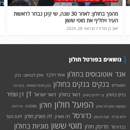
מהפך בחולון: לאחר 30 שנה, שי קינן נבחר לראשות
העיר ויחליף את מוטי ששון
יואב בן פורת
פברואר 28, 2024
נושאים בפורטל חולון
אוטובוסים בחולון
אגד
איתי זילבר
איתן לנציאנו
בנק
בנקים בחולון
בנקים
הפועלים
בנק מזרחי טפחות
ברוני בר
דן
דן שמיר
דואר בחולון
דואר ישראל
ברים בחולון
גני ילדים בחולון
הפועל חולון
חולון
חולוניה
המשמר החברתי חולון
חיי לילה
כדורסל
לה פארק חולון
לה פארק
ליגת העל
חיים זברלו
חנה הרצמן
מוטי ששון
מוניות בחולון
מדיטק חולון
בכדורסל