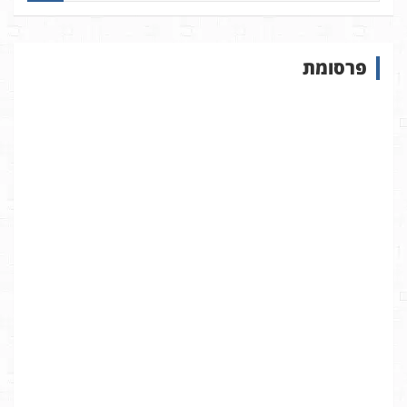
פ
ו
ש
פרסומת
ב
א
ת
ר