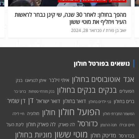
מהפך בחולון: לאחר 30 שנה, שי קינן נבחר לראשות
העיר ויחליף את מוטי ששון
יואב בן פורת
פברואר 28, 2024
נושאים בפורטל חולון
אוטובוסים בחולון
אגד
איתי זילבר
איתן לנציאנו
בנק
בנקים בחולון
בנקים
הפועלים
בנק מזרחי טפחות
ברוני בר
דן
דן שמיר
דואר בחולון
דואר ישראל
ברים בחולון
גני ילדים בחולון
הפועל חולון
חולון
חולוניה
המשמר החברתי חולון
חיי לילה
כדורסל
לה פארק חולון
לה פארק
ליגת העל
חיים זברלו
חנה הרצמן
מוטי ששון
מוניות בחולון
מדיטק חולון
בכדורסל