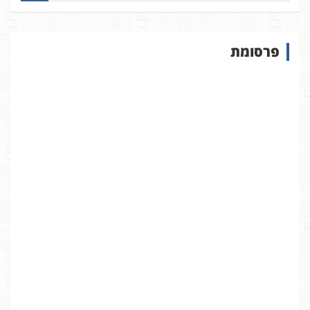
פ
ו
ש
פרסומת
ב
א
ת
ר