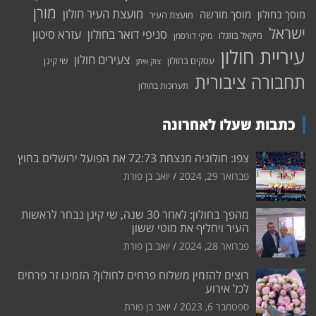
מורן
מועצת העיר חולון
מוסך בחולון
מוסך מורשה
מועצת העיר
ישראל
סניפי דואר בחולון
עזרא סיטון
מיקאל בוזגלו
מיקי דורסמן
עיריית חולון
צעירים חולון
עסקים בחולון
שי קינן
צוק איתן
תחבורה ציבורית
תערוכות בחולון
כתבות שעלו לאחרונה
צפו: חולוניה מנצחת 72:73 את הפועל ירושלים בחוץ
פברואר 29, 2024
יואב בן פורת
מהפך בחולון: לאחר 30 שנה, שי קינן נבחר לראשות
העיר ויחליף את מוטי ששון
פברואר 28, 2024
יואב בן פורת
רוצים להזמין משלוח פרחים לחולון? הזמינו זר פרחים
לכל אירוע
ספטמבר 6, 2023
יואב בן פורת