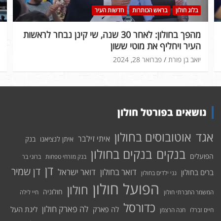
בלוג חולון
בראש הכותרות
חדשות העיר
מהפך בחולון: לאחר 30 שנה, שי קינן נבחר לראשות
העיר ויחליף את מוטי ששון
יואב בן פורת
פברואר 28, 2024
נושאים בפורטל חולון
אוטובוסים בחולון
אגד
איתי זילבר
איתן לנציאנו
בנק
בנקים בחולון
בנקים
הפועלים
בנק מזרחי טפחות
ברוני בר
דן
דן שמיר
דואר בחולון
דואר ישראל
ברים בחולון
גני ילדים בחולון
הפועל חולון
חולון
חולוניה
המשמר החברתי חולון
חיי לילה
כדורסל
לה פארק חולון
לה פארק
ליגת העל
חיים זברלו
חנה הרצמן