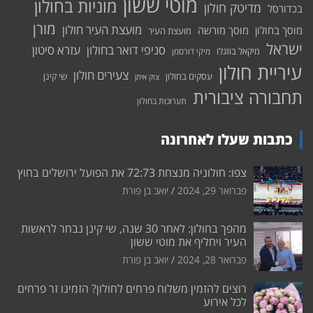
מוטי ששון
מוניות בחולון
מדיטק חולון
בכדורסל
מורן
מועצת העיר חולון
מוסך בחולון
מוסך מורשה
מועצת העיר
ישראל
סניפי דואר בחולון
עזרא סיטון
מיקאל בוזגלו
מיקי דורסמן
עיריית חולון
צעירים חולון
עסקים בחולון
שי קינן
צוק איתן
תחבורה ציבורית
תערוכות בחולון
כתבות שעלו לאחרונה
צפו: חולוניה מנצחת 72:73 את הפועל ירושלים בחוץ
פברואר 29, 2024
יואב בן פורת
מהפך בחולון: לאחר 30 שנה, שי קינן נבחר לראשות
העיר ויחליף את מוטי ששון
פברואר 28, 2024
יואב בן פורת
רוצים להזמין משלוח פרחים לחולון? הזמינו זר פרחים
לכל אירוע