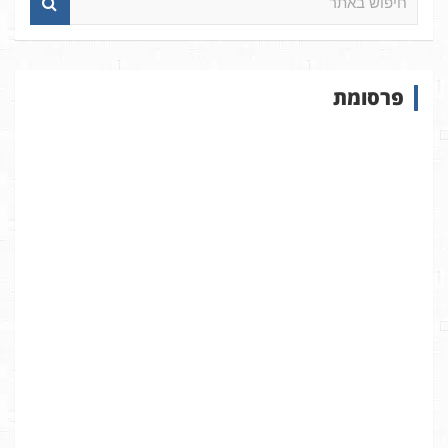
י
פ
ו
ש
פרסומת
ב
א
ת
ר