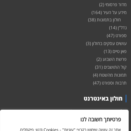
מדור פרסומי
(2)
מידע על העיר
(164)
חולון בתמונות
(38)
נדל"ן
(14)
ספורט
(47)
עושים עסקים בחולון
(3)
פאן טיים
(13)
פרשת השבוע
(2)
קול התושבים
(31)
תמונות מהשטח
(4)
תרבות וספורט
(47)
חולון באינטרנט
חולון
באינטרנט – האתר שמביא לכם עדכונים ומידע מהשטח מהעיר
חולון. במה פתוחה לקול תושבי חולון באינטרנט, מידע על
דירות
פרטיותך חשובה לנו
ופרוייקטים חדשים בעיר, חיי לילה, וכן טורי דעה, עסקים בחולון, ודיונים על
הנעשה בעיר. אתם מוזמנים ומוזמנות להשתתף בדיון ולשלוח לנו כתבות
אתר זה עושה שימוש בקבצי "עוגיות" - Cookies (כגון: פיקסלים,