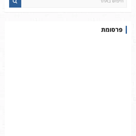
י
פ
ו
ש
פרסומת
ב
א
ת
ר