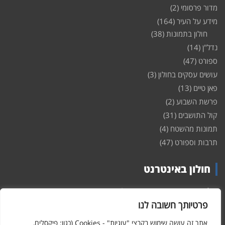
מדור פרסומי
(2)
מידע על העיר
(164)
חולון בתמונות
(38)
נדל"ן
(14)
ספורט
(47)
עושים עסקים בחולון
(3)
פאן טיים
(13)
פרשת השבוע
(2)
קול התושבים
(31)
תמונות מהשטח
(4)
תרבות וספורט
(47)
חולון באינטרנט
חולון
באינטרנט – האתר שמביא לכם עדכונים ומידע מהשטח מהעיר
חולון. במה פתוחה לקול תושבי חולון באינטרנט, מידע על
דירות
פרטיותך חשובה לנו
ופרוייקטים חדשים בעיר, חיי לילה, וכן טורי דעה, עסקים בחולון, ודיונים על
הנעשה בעיר. אתם מוזמנים ומוזמנות להשתתף בדיון ולשלוח לנו כתבות
אתר זה עושה שימוש בקבצי "עוגיות" - Cookies (כגון: פיקסלים,