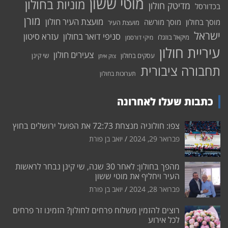
מוטי ששון
מוניות בחולון
מדיטק חולון
בכדורסל
מורן
מועצת העיר חולון
מוסך בחולון
מוסך מורשה
מועצת העיר
ישראל
סניפי דואר בחולון
עזרא סיטון
מיקאל בוזגלו
מיקי דורסמן
עיריית חולון
צעירים חולון
עסקים בחולון
שי קינן
צוק איתן
תחבורה ציבורית
תערוכות בחולון
כתבות שעלו לאחרונה
צפו: חולוניה מנצחת 72:73 את הפועל ירושלים בחוץ
פברואר 29, 2024
יואב בן פורת
מהפך בחולון: לאחר 30 שנה, שי קינן נבחר לראשות
העיר ויחליף את מוטי ששון
פברואר 28, 2024
יואב בן פורת
רוצים להזמין משלוח פרחים לחולון? הזמינו זר פרחים
לכל אירוע