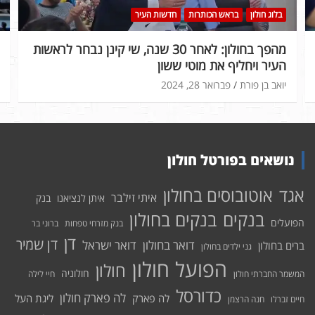
בלוג חולון
בראש הכותרות
חדשות העיר
מהפך בחולון: לאחר 30 שנה, שי קינן נבחר לראשות
העיר ויחליף את מוטי ששון
יואב בן פורת
פברואר 28, 2024
נושאים בפורטל חולון
אוטובוסים בחולון
אגד
איתי זילבר
איתן לנציאנו
בנק
בנקים בחולון
בנקים
הפועלים
בנק מזרחי טפחות
ברוני בר
דן
דן שמיר
דואר בחולון
דואר ישראל
ברים בחולון
גני ילדים בחולון
הפועל חולון
חולון
חולוניה
המשמר החברתי חולון
חיי לילה
כדורסל
לה פארק חולון
לה פארק
ליגת העל
חיים זברלו
חנה הרצמן