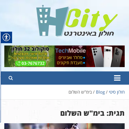
Ski
t
conten
Hcity – חולון באינטרנט
פורטל החדשות והמידע של חולון
חולון סיטי
Blog
בימ"ש השלום
תגית:
בימ"ש השלום