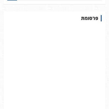
פ
ו
ש
פרסומת
ב
א
ת
ר