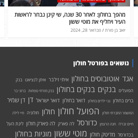
מהפך בחולון: לאחר 30 שנה, שי קינן נבחר לראשות
העיר ויחליף את מוטי ששון
יואב בן פורת
פברואר 28, 2024
נושאים בפורטל חולון
אוטובוסים בחולון
אגד
איתי זילבר
איתן לנציאנו
בנק
בנקים בחולון
בנקים
הפועלים
בנק מזרחי טפחות
ברוני בר
דן
דן שמיר
דואר בחולון
דואר ישראל
ברים בחולון
גני ילדים בחולון
הפועל חולון
חולון
חולוניה
המשמר החברתי חולון
חיי לילה
כדורסל
לה פארק חולון
לה פארק
ליגת העל
חיים זברלו
חנה הרצמן
מוטי ששון
מוניות בחולון
מדיטק חולון
בכדורסל