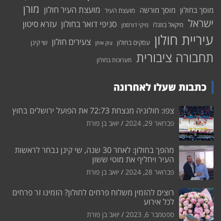
מורן
מועצת העיר חולון
מוסך בחולון
מוסך מורשה
מועצת העיר
ישראל
סניפי דואר בחולון
עזרא סיטון
מיקאל בוזגלו
מיקי דורסמן
עיריית חולון
צעירים חולון
עסקים בחולון
שי קינן
צוק איתן
תחבורה ציבורית
תערוכות בחולון
כתבות שעלו לאחרונה
צפו: חולוניה מנצחת 72:73 את הפועל ירושלים בחוץ
פברואר 29, 2024
יואב בן פורת
מהפך בחולון: לאחר 30 שנה, שי קינן נבחר לראשות
העיר ויחליף את מוטי ששון
פברואר 28, 2024
יואב בן פורת
רוצים להזמין משלוח פרחים לחולון? הזמינו זר פרחים
לכל אירוע
ספטמבר 6, 2023
יואב בן פורת