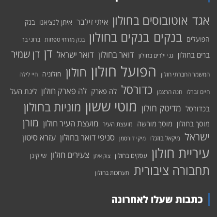
אוטובוסים בחולון
אגד
איתי זילבר
איתן לנציאנו
בנק
בנקים בחולון
בנקים
הפועלים
בנק מזרחי טפחות
ברוני בר
דן
דן שמיר
דואר בחולון
דואר ישראל
ברים בחולון
גני ילדים בחולון
הפועל חולון
חולון
חולוניה
המשמר החברתי חולון
חיי לילה
כדורסל
לה פארק חולון
לה פארק
ליגת העל
חיים זברלו
חנה הרצמן
מוטי ששון
מוניות בחולון
מדיטק חולון
בכדורסל
מורן
מועצת העיר חולון
מוסך בחולון
מוסך מורשה
מועצת העיר
ישראל
סניפי דואר בחולון
עזרא סיטון
מיקאל בוזגלו
מיקי דורסמן
עיריית חולון
צעירים חולון
עסקים בחולון
שי קינן
צוק איתן
תחבורה ציבורית
תערוכות בחולון
כתבות שעלו לאחרונה