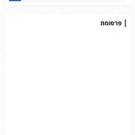
פ
ו
ש
פרסומת
ב
א
ת
ר