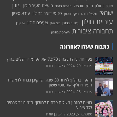
מורן
מועצת העיר חולון
מוסך בחולון
מוסך מורשה
מועצת העיר
ישראל
סניפי דואר בחולון
עזרא סיטון
מיקאל בוזגלו
מיקי דורסמן
עיריית חולון
צעירים חולון
עסקים בחולון
שי קינן
צוק איתן
תחבורה ציבורית
תערוכות בחולון
כתבות שעלו לאחרונה
צפו: חולוניה מנצחת 72:73 את הפועל ירושלים בחוץ
פברואר 29, 2024
יואב בן פורת
מהפך בחולון: לאחר 30 שנה, שי קינן נבחר לראשות
העיר ויחליף את מוטי ששון
פברואר 28, 2024
יואב בן פורת
רוצים להזמין משלוח פרחים לחולון? הזמינו זר פרחים
לכל אירוע
ספטמבר 6, 2023
יואב בן פורת