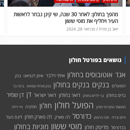
מהפך בחולון: לאחר 30 שנה, שי קינן נבחר לראשות
העיר ויחליף את מוטי ששון
יואב בן פורת
פברואר 28, 2024
נושאים בפורטל חולון
אוטובוסים בחולון
אגד
איתי זילבר
איתן לנציאנו
בנק
בנקים בחולון
בנקים
הפועלים
בנק מזרחי טפחות
ברוני בר
דן
דן שמיר
דואר בחולון
דואר ישראל
ברים בחולון
גני ילדים בחולון
הפועל חולון
חולון
חולוניה
המשמר החברתי חולון
חיי לילה
כדורסל
לה פארק חולון
לה פארק
ליגת העל
חיים זברלו
חנה הרצמן
מוטי ששון
מוניות בחולון
מדיטק חולון
בכדורסל