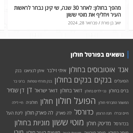
מהפך בחולון: לאחר 30 שנה, שי קינן נבחר לראשות
העיר ויחליף את מוטי ששון
יואב בן פורת
פברואר 28, 2024
נושאים בפורטל חולון
אוטובוסים בחולון
אגד
איתי זילבר
איתן לנציאנו
בנק
בנקים בחולון
בנקים
הפועלים
בנק מזרחי טפחות
ברוני בר
דן
דן שמיר
דואר בחולון
דואר ישראל
ברים בחולון
גני ילדים בחולון
הפועל חולון
חולון
חולוניה
המשמר החברתי חולון
חיי לילה
כדורסל
לה פארק חולון
לה פארק
ליגת העל
חיים זברלו
חנה הרצמן
מוטי ששון
מוניות בחולון
מדיטק חולון
בכדורסל
מורן
מועצת העיר חולון
מוסך בחולון
מוסך מורשה