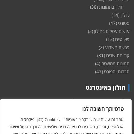
חולון בתמונות
(38)
נדל"ן
(14)
ספורט
(47)
עושים עסקים בחולון
(3)
פאן טיים
(13)
פרשת השבוע
(2)
קול התושבים
(31)
תמונות מהשטח
(4)
תרבות וספורט
(47)
חולון באינטרנט
חולון
באינטרנט – האתר שמביא לכם עדכונים ומידע מהשטח מהעיר
חולון. במה פתוחה לקול תושבי חולון באינטרנט, מידע על
דירות
פרטיותך חשובה לנו
ופרוייקטים חדשים בעיר, חיי לילה, וכן טורי דעה, עסקים בחולון, ודיונים על
הנעשה בעיר. אתם מוזמנים ומוזמנות להשתתף בדיון ולשלוח לנו כתבות
אתר זה עושה שימוש בקבצי "עוגיות" - Cookies (כגון: פיקסלים,
ואף להגיב על הכתבות המפורסמות באתר.
אנליטיקס, וכיוב'), השייכים לנו או לצדדים שלישיים, לצורך תפעול ושיפור
האתר או השירותים שאנו מספקים, לרוב לצרכים אנליטיים ומעט מאוד