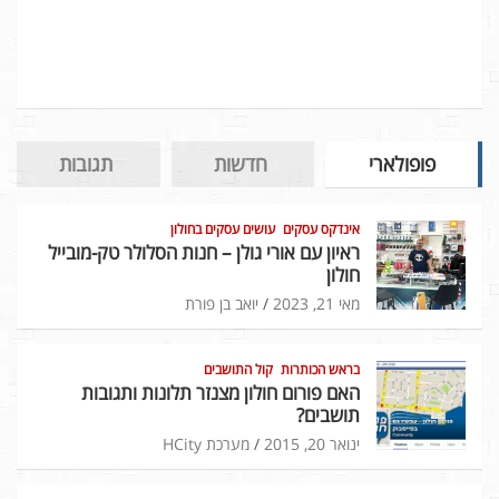
פופולארי
חדשות
תגובות
אינדקס עסקים
עושים עסקים בחולון
ראיון עם אורי גולן – חנות הסלולר טק-מובייל
חולון
מאי 21, 2023
יואב בן פורת
בראש הכותרות
קול התושבים
האם פורום חולון מצנזר תלונות ותגובות
תושבים?
ינואר 20, 2015
מערכת HCity