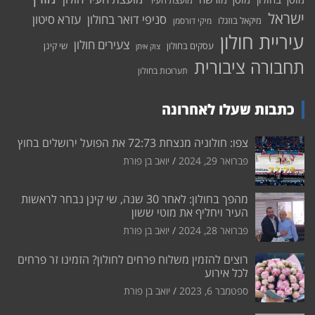
מועצת העיר
ישראל
סניפי דואר בחולון
עזרא סיטון
מיקאל בוזגלו
מיקי דורסמן
עיריית חולון
צעירים חולון
עסקים בחולון
שי קינן
צוק איתן
תחבורה ציבורית
תערוכות בחולון
כתבות שעלו לאחרונה
צפו: חולוניה מנצחת 72:73 את הפועל ירושלים בחוץ
פברואר 29, 2024
יואב בן פורת
מהפך בחולון: לאחר 30 שנה, שי קינן נבחר לראשות
העיר ויחליף את מוטי ששון
פברואר 28, 2024
יואב בן פורת
רוצים להזמין משלוח פרחים לחולון? הזמינו זר פרחים
לכל אירוע
ספטמבר 6, 2023
יואב בן פורת