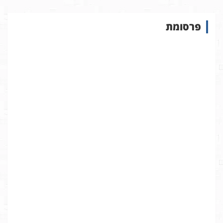
ו
ש
פרסומת
ב
א
ת
ר