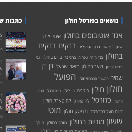
נושאים בפורטל חולון
כתבות שע
אוטובוסים בחולון
אגד
איתי זילבר
הפ
בנקים
בנקים
איתן לנציאנו
בנק הפועלים
פבר
בחולון
ברים בחולון
בנק מזרחי טפחות
ברוני בר
גני
דן
דן
דואר בחולון
דואר ישראל
ילדים בחולון
שי
הפועל
וי
שמיר
המשמר החברתי חולון
פבר
חולון
חולון
חולוניה
חיי לילה
חיים זברלו
חנה
רו
כדורסל
לה פארק חולון
לה פארק
לח
הרצמן
אי
מוטי
מדיטק חולון
ליגת העל בכדורסל
ספט
ששון
מוניות בחולון
מוסך בחולון
מוסך
ר
מורן
מועצת העיר חולון
מורשה