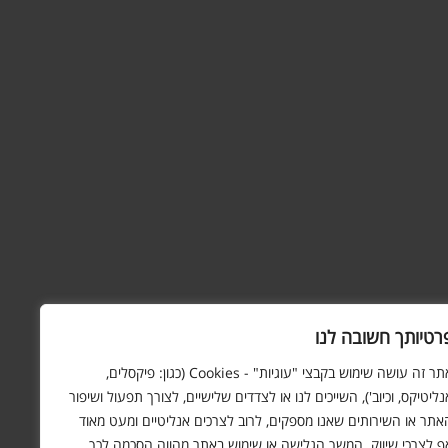
רטיותך חשובה לנו
אתר זה עושה שימוש בקבצי "עוגיות" - Cookies (כגון: פיקסלים,
נליטיקס, וכיוב'), השייכים לנו או לצדדים שלישיים, לצורך תפעול ושיפור
אתר או השירותים שאנו מספקים, לרוב לצרכים אנליטיים ומעט מאוד
ף לצרכי שיווק. המשך הגלישה או שימוש באתר מהווה הסכמה לכך.