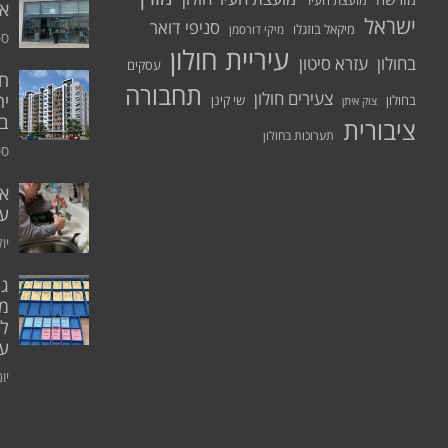
מועצת העיר
א.
ישראל
סניפי דואר
מיקאל בוזגלו
מיקי דורסמן
ספט
עיריית חולון
בחולון
עזרא סיטון
עסקים
תחבורה
צעירים חולון
יח
בחולון
שי קינן
צוק איתן
בר
ציבורית
תערוכות בחולון
ספט
אי
ע
יולי 0
גו
מו
ל
עו
יוני 0