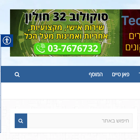
פאן טיים
המוסף
ח
י
פ
ו