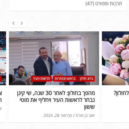
תרבות וספורט
(47)
בלוג חולון
בראש הכותרות
חדשות העיר
חולון?
מהפך בחולון: לאחר 30 שנה, שי קינן
נבחר לראשות העיר ויחליף את מוטי
ה
ששון
יו
יואב בן פורת
פברואר 28, 2024