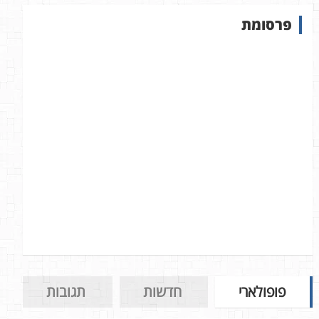
ש
פרסומת
ב
א
ת
ר
פופולארי
חדשות
תגובות