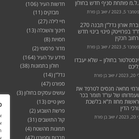
ל.מ פותחת סניף חדש בחולון
חדשות העיר
(106)
מבר 5, 2023
יואב בן פורת
מבזקים
(11)
חיי לילה
(27)
חברת אורון נדל"ן תבנה 270
חינוך והשכלה
(13)
"ד בפרוייטק פינוי בינוי חדש
חוב חנקין
חסויות
(8)
מבר 5, 2023
יואב בן פורת
מדור פרסומי
(2)
מידע על העיר
(164)
נסטלטור בחולון – שלא יעבדו
חולון בתמונות
(38)
ליכם
נדל"ן
(14)
2, 2023
יואב בן פורת
ספורט
(47)
רמי מחאה מנסים לטרפד את
עושים עסקים בחולון
(3)
עמדותו של עו"ד תומר בכר
ראשות מחוז ת"א בלשכת
פאן טיים
(13)
פ
רכי הדין
פרשת השבוע
(2)
2, 2023
יואב בן פורת
קול התושבים
(31)
א
תמונות מהשטח
(4)
ה
תרבות וספורט
(47)
א