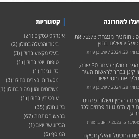
לו לאחרונה
קטגוריות
אינדקס עסקים
(21)
צפו: חולוניה מנצחת 72:73 את
ועל ירושלים בחוץ
ביגוד והנעלה בחולון
(2)
ואר 29, 2024
יואב בן פורת
בעלי מקצוע בחולון
(3)
טיפוח ויופי בחולון
(1)
מהפך בחולון: לאחר 30 שנה,
כלי נגינה
(1)
 קינן נבחר לראשות העיר
חליף את מוטי ששון
מסעדות ובארים בחולון
(3)
ואר 28, 2024
יואב בן פורת
משלוחים ומזון מהיר בחולון
(1)
עורכי דין בחולון
(1)
צים להזמין משלוח פרחים
ולון? הזמינו זר פרחים לכל
בלוג חולון
(35)
רוע
בראש הכותרות
(67)
מבר 6, 2023
יואב בן פורת
הבלוג של יואב
(1)
המוסף
(6)
שת החשמל והאלקרוניקה