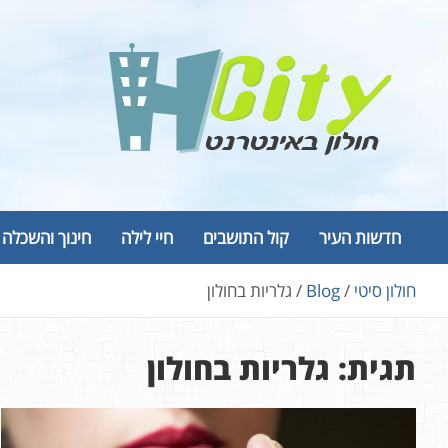
Ski
t
conten
Hcity – חולון באינטרנט
פורטל החדשות והמידע של חולון
חדשות העיר
קול התושבים
חיי לילה
חינוך והשכלה
חולון סיטי
Blog
גלריות בחולון
תגית:
גלריות בחולון