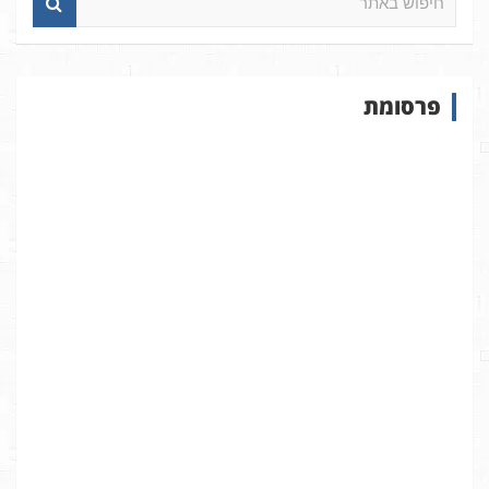
י
פ
ו
ש
פרסומת
ב
א
ת
ר