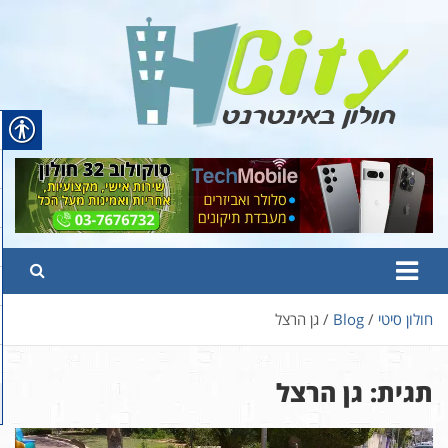
Ski
t
conten
Hcity – חולון באינטרנט
פורטל החדשות והמידע של חולון
חולון סיטי
Blog
גן הרצל
תגית:
גן הרצל