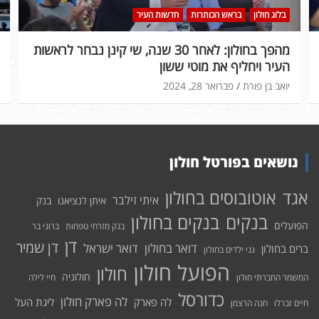
בלוג חולון
בראש הכותרות
חדשות העיר
מהפך בחולון: לאחר 30 שנה, שי קינן נבחר לראשות
העיר ויחליף את מוטי ששון
יואב בן פורת
פברואר 28, 2024
נושאים בפורטל חולון
אוטובוסים בחולון
אגד
איתי זילבר
איתן לנציאנו
בנק
בנקים בחולון
בנקים
הפועלים
בנק מזרחי טפחות
ברוני בר
דן
דן שמיר
דואר בחולון
דואר ישראל
ברים בחולון
גני ילדים בחולון
הפועל חולון
חולון
חולוניה
המשמר החברתי חולון
חיי לילה
כדורסל
לה פארק חולון
לה פארק
ליגת העל
חיים זברלו
חנה הרצמן