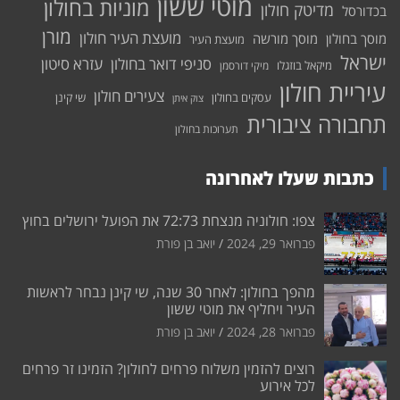
מוטי ששון
מוניות בחולון
מדיטק חולון
בכדורסל
מורן
מועצת העיר חולון
מוסך בחולון
מוסך מורשה
מועצת העיר
ישראל
סניפי דואר בחולון
עזרא סיטון
מיקאל בוזגלו
מיקי דורסמן
עיריית חולון
צעירים חולון
עסקים בחולון
שי קינן
צוק איתן
תחבורה ציבורית
תערוכות בחולון
כתבות שעלו לאחרונה
צפו: חולוניה מנצחת 72:73 את הפועל ירושלים בחוץ
פברואר 29, 2024
יואב בן פורת
מהפך בחולון: לאחר 30 שנה, שי קינן נבחר לראשות
העיר ויחליף את מוטי ששון
פברואר 28, 2024
יואב בן פורת
רוצים להזמין משלוח פרחים לחולון? הזמינו זר פרחים
לכל אירוע