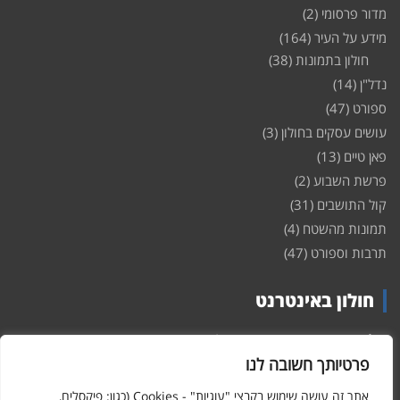
מדור פרסומי
(2)
מידע על העיר
(164)
חולון בתמונות
(38)
נדל"ן
(14)
ספורט
(47)
עושים עסקים בחולון
(3)
פאן טיים
(13)
פרשת השבוע
(2)
קול התושבים
(31)
תמונות מהשטח
(4)
תרבות וספורט
(47)
חולון באינטרנט
חולון
באינטרנט – האתר שמביא לכם עדכונים ומידע מהשטח מהעיר
חולון. במה פתוחה לקול תושבי חולון באינטרנט, מידע על
דירות
פרטיותך חשובה לנו
ופרוייקטים חדשים בעיר, חיי לילה, וכן טורי דעה, עסקים בחולון, ודיונים על
הנעשה בעיר. אתם מוזמנים ומוזמנות להשתתף בדיון ולשלוח לנו כתבות
אתר זה עושה שימוש בקבצי "עוגיות" - Cookies (כגון: פיקסלים,