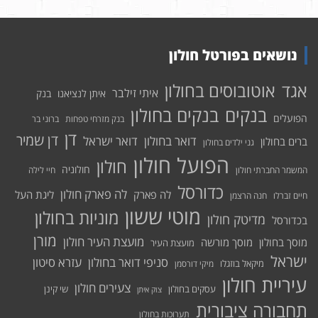
נושאים בפורטל חולון
אוטובוסים בחולון
אגד
איתי זילבר
איתן לנציאנו
בנק
בנקים בחולון
בנקים
הפועלים
בנק מזרחי טפחות
ברוני בר
דן
דן שמיר
דואר בחולון
דואר ישראל
ברים בחולון
גני ילדים בחולון
הפועל חולון
חולון
חולוניה
המשמר החברתי חולון
חיי לילה
כדורסל
לה פארק חולון
לה פארק
ליגת העל
חיים זברלו
חנה הרצמן
מוטי ששון
מוניות בחולון
מדיטק חולון
בכדורסל
מורן
מועצת העיר חולון
מוסך בחולון
מוסך מורשה
מועצת העיר
ישראל
סניפי דואר בחולון
עזרא סיטון
מיקאל בוזגלו
מיקי דורסמן
עיריית חולון
צעירים חולון
עסקים בחולון
שי קינן
צוק איתן
תחבורה ציבורית
תערוכות בחולון