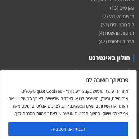
פאן טיים
(13)
פרשת השבוע
(2)
קול התושבים
(31)
תמונות מהשטח
(4)
תרבות וספורט
(47)
חולון באינטרנט
חולון
באינטרנט – האתר שמביא לכם עדכונים ומידע מהשטח מהעיר
חולון. במה פתוחה לקול תושבי חולון באינטרנט, מידע על
דירות
פרטיותך חשובה לנו
ופרוייקטים חדשים בעיר, חיי לילה, וכן טורי דעה, עסקים בחולון, ודיונים על
הנעשה בעיר. אתם מוזמנים ומוזמנות להשתתף בדיון ולשלוח לנו כתבות
אתר זה עושה שימוש בקבצי "עוגיות" - Cookies (כגון: פיקסלים,
ואף להגיב על הכתבות המפורסמות באתר.
אנליטיקס, וכיוב'), השייכים לנו או לצדדים שלישיים, לצורך תפעול ושיפור
האתר או השירותים שאנו מספקים, לרוב לצרכים אנליטיים ומעט מאוד
אף לצרכי שיווק. המשך הגלישה או שימוש באתר מהווה הסכמה לכך.
Hcity – חולון באינטרנט
Copyright © 2026
הבנתי ואני מסכים-ה
פורטל חולון באינטרנט - כל המידע והעדכונים על העיר חולון