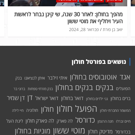
מהפך בחולון: לאחר 30 שנה, שי קינן נבחר לראשות
העיר ויחליף את מוטי ששון
יואב בן פורת
פברואר 28, 2024
נושאים בפורטל חולון
אוטובוסים בחולון
אגד
איתי זילבר
איתן לנציאנו
בנק
בנקים בחולון
בנקים
הפועלים
בנק מזרחי טפחות
ברוני בר
דן
דן שמיר
דואר בחולון
דואר ישראל
ברים בחולון
גני ילדים בחולון
הפועל חולון
חולון
חולוניה
המשמר החברתי חולון
חיי לילה
כדורסל
לה פארק חולון
לה פארק
ליגת העל
חיים זברלו
חנה הרצמן
מוטי ששון
מוניות בחולון
מדיטק חולון
בכדורסל