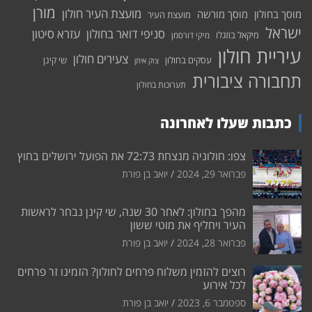
מורן
מועצת העיר חולון
מוסך בחולון
מוסך מורשה
מועצת העיר
ישראל
סניפי דואר בחולון
עזרא סיטון
מיקאל בוזגלו
מיקי דורסמן
עיריית חולון
צעירים חולון
עסקים בחולון
שי קינן
צוק איתן
תחבורה ציבורית
תערוכות בחולון
כתבות שעלו לאחרונה
צפו: חולוניה מנצחת 72:73 את הפועל ירושלים בחוץ
פברואר 29, 2024
יואב בן פורת
מהפך בחולון: לאחר 30 שנה, שי קינן נבחר לראשות
העיר ויחליף את מוטי ששון
פברואר 28, 2024
יואב בן פורת
רוצים להזמין משלוח פרחים לחולון? הזמינו זר פרחים
לכל אירוע
ספטמבר 6, 2023
יואב בן פורת