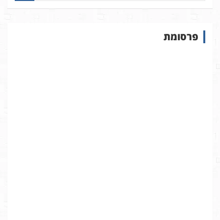
פ
ו
ש
פרסומת
ב
א
ת
ר