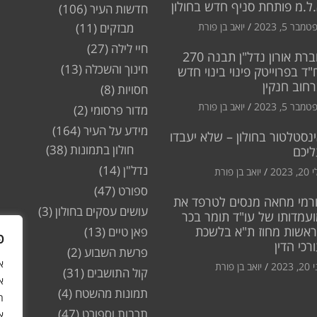
ל.מ פותחת סניף חדש בחולון
חדשות העיר
(106)
מבר 5, 2023
יואב בן פורת
מבזקים
(11)
חיי לילה
(27)
חברת אורון נדל"ן תבנה 270
חינוך והשכלה
(13)
"ד בפרוייטק פינוי בינוי חדש
חוב חנקין
חסויות
(8)
מבר 5, 2023
יואב בן פורת
מדור פרסומי
(2)
מידע על העיר
(164)
נסטלטור בחולון – שלא יעבדו
חולון בתמונות
(38)
ליכם
נדל"ן
(14)
2, 2023
יואב בן פורת
ספורט
(47)
רמי מחאה מנסים לטרפד את
עושים עסקים בחולון
(3)
עמדותו של עו"ד תומר בכר
ראשות מחוז ת"א בלשכת
פאן טיים
(13)
פ
רכי הדין
פרשת השבוע
(2)
2, 2023
יואב בן פורת
קול התושבים
(31)
א
תמונות מהשטח
(4)
ה
תרבות וספורט
(47)
א