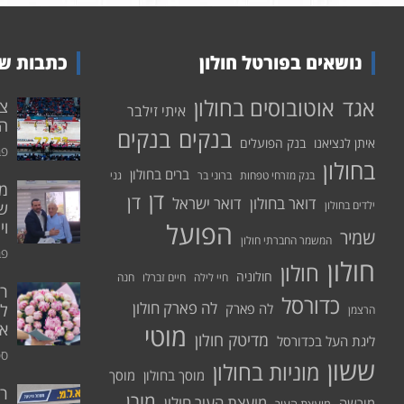
נושאים בפורטל חולון
כתבות שע
אוטובוסים בחולון
אגד
איתי זילבר
הפ
בנקים
בנקים
איתן לנציאנו
בנק הפועלים
פבר
בחולון
ברים בחולון
בנק מזרחי טפחות
ברוני בר
גני
דן
דן
דואר בחולון
דואר ישראל
ילדים בחולון
שי
הפועל
וי
שמיר
המשמר החברתי חולון
פבר
חולון
חולון
חולוניה
חיי לילה
חיים זברלו
חנה
רו
כדורסל
לה פארק חולון
לה פארק
לח
הרצמן
אי
מוטי
מדיטק חולון
ליגת העל בכדורסל
ספט
ששון
מוניות בחולון
מוסך בחולון
מוסך
ר
מורן
מועצת העיר חולון
מורשה