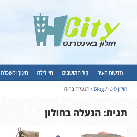
Ski
t
conten
Hcity – חולון באינטרנט
פורטל החדשות והמידע של חולון
חדשות העיר
קול התושבים
חיי לילה
חינוך והשכלה
חולון סיטי
Blog
הנעלה בחולון
תגית:
הנעלה בחולון