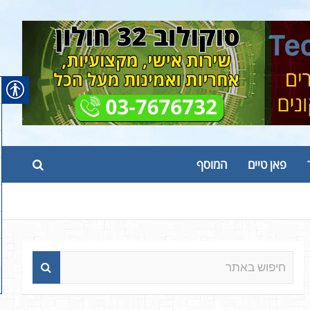
פאן טיים
המוסף
ח
י
פ
ו