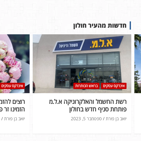
חדשות מהעיר חולון
בראש הכותרות
נדל"ן
אינדקס עסקים
חברת אורון נדל"ן תבנה 270 יח"ד
רשת החשמל
בפרוייטק פינוי בינוי חדש ברחוב חנקין
פותחת סניף
יואב בן פורת
ספטמבר 5, 2023
יואב בן פורת