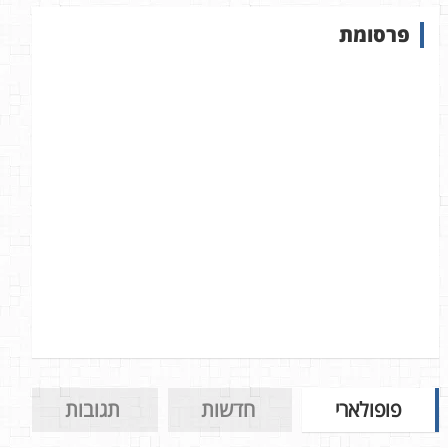
ש
פרסומת
ב
א
ת
ר
פופולארי
חדשות
תגובות