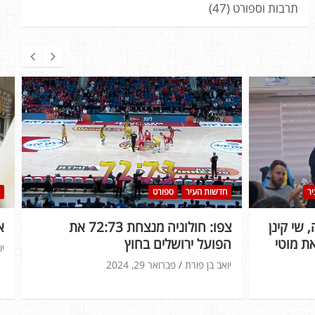
תרבות וספורט
(47)
בלוג חולון
בראש הכותרות
חדשות העיר
חולון?
מהפך בחולון: לאחר 30 שנה, שי קינן
נבחר לראשות העיר ויחליף את מוטי
ה
ששון
יו
יואב בן פורת
פברואר 28, 2024