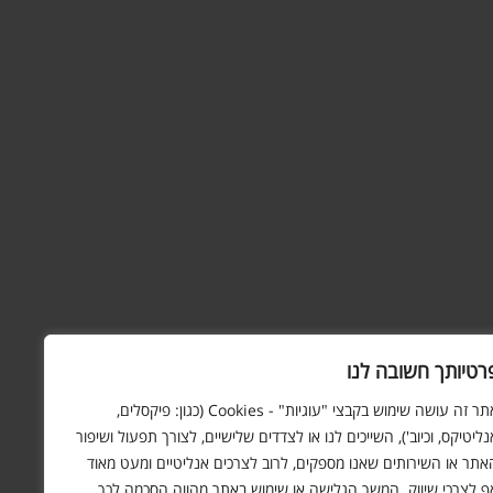
רטיותך חשובה לנו
אתר זה עושה שימוש בקבצי "עוגיות" - Cookies (כגון: פיקסלים,
נליטיקס, וכיוב'), השייכים לנו או לצדדים שלישיים, לצורך תפעול ושיפור
אתר או השירותים שאנו מספקים, לרוב לצרכים אנליטיים ומעט מאוד
ף לצרכי שיווק. המשך הגלישה או שימוש באתר מהווה הסכמה לכך.