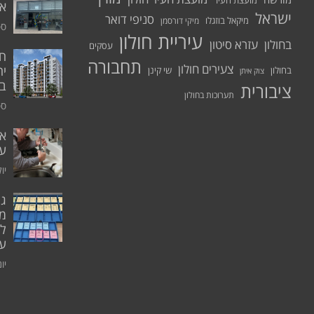
מועצת העיר
א.
ישראל
סניפי דואר
מיקאל בוזגלו
מיקי דורסמן
ספט
עיריית חולון
בחולון
עזרא סיטון
עסקים
תחבורה
צעירים חולון
יח
בחולון
שי קינן
צוק איתן
בר
ציבורית
תערוכות בחולון
ספט
אי
ע
יולי 0
גו
מו
ל
עו
יוני 0