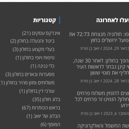
לו לאחרונה
קטגוריות
אינדקס עסקים
(21)
צפו: חולוניה מנצחת 72:73 את
ועל ירושלים בחוץ
ביגוד והנעלה בחולון
(2)
ואר 29, 2024
יואב בן פורת
בעלי מקצוע בחולון
(3)
טיפוח ויופי בחולון
(1)
מהפך בחולון: לאחר 30 שנה,
כלי נגינה
(1)
 קינן נבחר לראשות העיר
חליף את מוטי ששון
מסעדות ובארים בחולון
(3)
ואר 28, 2024
יואב בן פורת
משלוחים ומזון מהיר בחולון
(1)
עורכי דין בחולון
(1)
צים להזמין משלוח פרחים
ולון? הזמינו זר פרחים לכל
בלוג חולון
(35)
רוע
בראש הכותרות
(67)
מבר 6, 2023
יואב בן פורת
הבלוג של יואב
(1)
המוסף
(6)
שת החשמל והאלקרוניקה