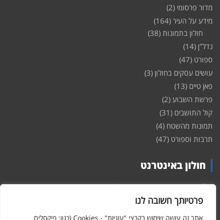
מדור פרסומי
(2)
מידע על העיר
(164)
חולון בתמונות
(38)
נדל"ן
(14)
ספורט
(47)
עושים עסקים בחולון
(3)
פאן טיים
(13)
פרשת השבוע
(2)
קול התושבים
(31)
תמונות מהשטח
(4)
תרבות וספורט
(47)
חולון באינטרנט
חולון
באינטרנט – האתר שמביא לכם עדכונים ומידע מהשטח מהעיר
חולון. במה פתוחה לקול תושבי חולון באינטרנט, מידע על
דירות
פרטיותך חשובה לנו
ופרוייקטים חדשים בעיר, חיי לילה, וכן טורי דעה, עסקים בחולון, ודיונים על
הנעשה בעיר. אתם מוזמנים ומוזמנות להשתתף בדיון ולשלוח לנו כתבות
אתר זה עושה שימוש בקבצי "עוגיות" - Cookies (כגון: פיקסלים,