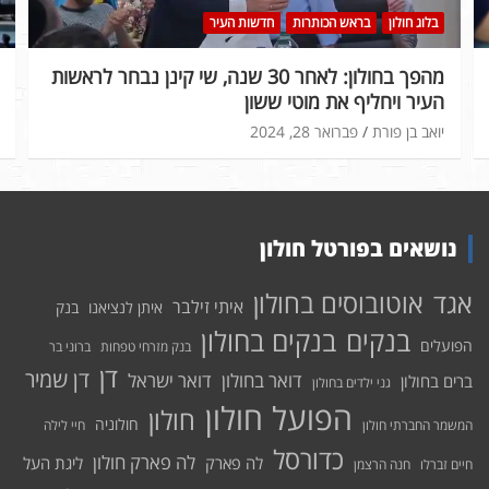
בלוג חולון
בראש הכותרות
חדשות העיר
מהפך בחולון: לאחר 30 שנה, שי קינן נבחר לראשות
העיר ויחליף את מוטי ששון
יואב בן פורת
פברואר 28, 2024
נושאים בפורטל חולון
אוטובוסים בחולון
אגד
איתי זילבר
איתן לנציאנו
בנק
בנקים בחולון
בנקים
הפועלים
בנק מזרחי טפחות
ברוני בר
דן
דן שמיר
דואר בחולון
דואר ישראל
ברים בחולון
גני ילדים בחולון
הפועל חולון
חולון
חולוניה
המשמר החברתי חולון
חיי לילה
כדורסל
לה פארק חולון
לה פארק
ליגת העל
חיים זברלו
חנה הרצמן