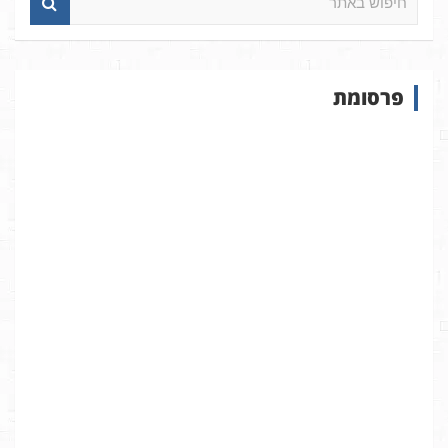
י
פ
ו
ש
פרסומת
ב
א
ת
ר