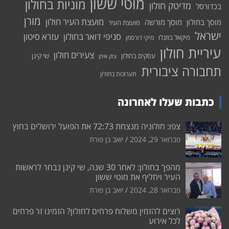
מוטי ששון
מוניות בחולון
מדיטק חולון
בכדורסל
מורן
מועצת העיר חולון
מוסך בחולון
מוסך מורשה
מועצת העיר
ישראל
סניפי דואר בחולון
עזרא סיטון
מיקאל בוזגלו
מיקי דורסמן
עיריית חולון
צעירים חולון
עסקים בחולון
שי קינן
צוק איתן
תחבורה ציבורית
תערוכות בחולון
כתבות שעלו לאחרונה
צפו: חולוניה מנצחת 72:73 את הפועל ירושלים בחוץ
פברואר 29, 2024
יואב בן פורת
מהפך בחולון: לאחר 30 שנה, שי קינן נבחר לראשות
העיר ויחליף את מוטי ששון
פברואר 28, 2024
יואב בן פורת
רוצים להזמין משלוח פרחים לחולון? הזמינו זר פרחים
לכל אירוע