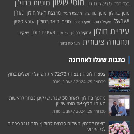
מוטי ששון
מוניות בחולון
מדיטק חולון
בכדורסל
מורן
מועצת העיר חולון
מוסך בחולון
מוסך מורשה
מועצת העיר
ישראל
סניפי דואר בחולון
עזרא סיטון
מיקאל בוזגלו
מיקי דורסמן
עיריית חולון
צעירים חולון
עסקים בחולון
שי קינן
צוק איתן
תחבורה ציבורית
תערוכות בחולון
כתבות שעלו לאחרונה
צפו: חולוניה מנצחת 72:73 את הפועל ירושלים בחוץ
פברואר 29, 2024
יואב בן פורת
מהפך בחולון: לאחר 30 שנה, שי קינן נבחר לראשות
העיר ויחליף את מוטי ששון
פברואר 28, 2024
יואב בן פורת
רוצים להזמין משלוח פרחים לחולון? הזמינו זר פרחים
לכל אירוע