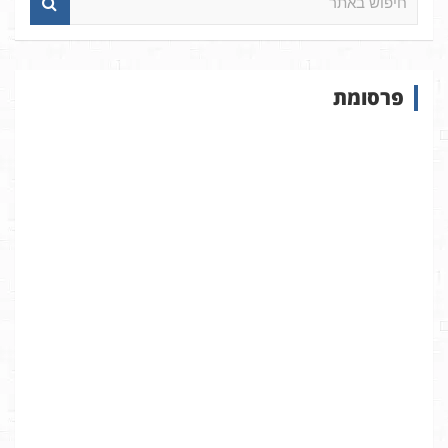
י
פ
ו
ש
פרסומת
ב
א
ת
ר