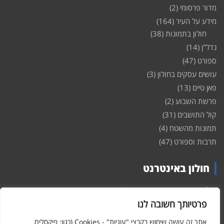
מדור פרסומי
(2)
מידע על העיר
(164)
חולון בתמונות
(38)
נדל"ן
(14)
ספורט
(47)
עושים עסקים בחולון
(3)
פאן טיים
(13)
פרשת השבוע
(2)
קול התושבים
(31)
תמונות מהשטח
(4)
תרבות וספורט
(47)
חולון באינטרנט
חולון
באינטרנט – האתר שמביא לכם עדכונים ומידע מהשטח מהעיר
חולון. במה פתוחה לקול תושבי חולון באינטרנט, מידע על
דירות
פרטיותך חשובה לנו
ופרוייקטים חדשים בעיר, חיי לילה, וכן טורי דעה, עסקים בחולון, ודיונים על
הנעשה בעיר. אתם מוזמנים ומוזמנות להשתתף בדיון ולשלוח לנו כתבות
אתר זה עושה שימוש בקבצי "עוגיות" - Cookies (כגון: פיקסלים,