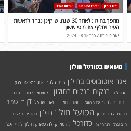
בלוג חולון
בראש הכותרות
חדשות העיר
מהפך בחולון: לאחר 30 שנה, שי קינן נבחר לראשות
העיר ויחליף את מוטי ששון
יואב בן פורת
פברואר 28, 2024
נושאים בפורטל חולון
אוטובוסים בחולון
אגד
איתי זילבר
איתן לנציאנו
בנק
בנקים בחולון
בנקים
הפועלים
בנק מזרחי טפחות
ברוני בר
דן
דן שמיר
דואר בחולון
דואר ישראל
ברים בחולון
גני ילדים בחולון
הפועל חולון
חולון
חולוניה
המשמר החברתי חולון
חיי לילה
כדורסל
לה פארק חולון
לה פארק
ליגת העל
חיים זברלו
חנה הרצמן