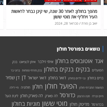
מהפך בחולון: לאחר 30 שנה, שי קינן נבחר לראשות
העיר ויחליף את מוטי ששון
יואב בן פורת
פברואר 28, 2024
נושאים בפורטל חולון
אוטובוסים בחולון
אגד
איתי זילבר
איתן לנציאנו
בנק
בנקים בחולון
בנקים
הפועלים
בנק מזרחי טפחות
ברוני בר
דן
דן שמיר
דואר בחולון
דואר ישראל
ברים בחולון
גני ילדים בחולון
הפועל חולון
חולון
חולוניה
המשמר החברתי חולון
חיי לילה
כדורסל
לה פארק חולון
לה פארק
ליגת העל
חיים זברלו
חנה הרצמן
מוטי ששון
מוניות בחולון
מדיטק חולון
בכדורסל