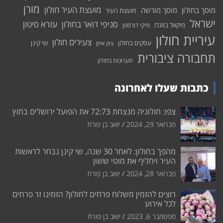
מורן
מועצת העיר חולון
מוסך בחולון
מוסך מורשה
מועצת העיר
ישראל
סניפי דואר בחולון
עזרא סיטון
מיקאל בוזגלו
מיקי דורסמן
עיריית חולון
צעירים חולון
עסקים בחולון
שי קינן
צוק איתן
תחבורה ציבורית
תערוכות בחולון
כתבות שעלו לאחרונה
צפו: חולוניה מנצחת 72:73 את הפועל ירושלים בחוץ
פברואר 29, 2024
יואב בן פורת
מהפך בחולון: לאחר 30 שנה, שי קינן נבחר לראשות
העיר ויחליף את מוטי ששון
פברואר 28, 2024
יואב בן פורת
רוצים להזמין משלוח פרחים לחולון? הזמינו זר פרחים
לכל אירוע
ספטמבר 6, 2023
יואב בן פורת