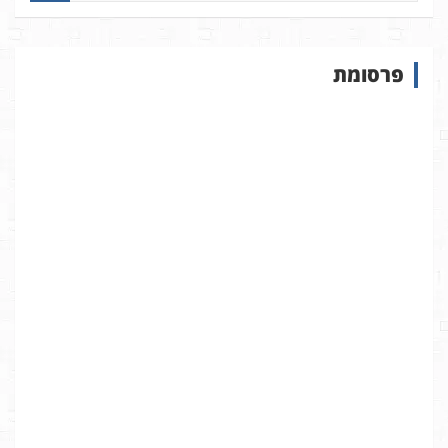
פ
ו
ש
פרסומת
ב
א
ת
ר