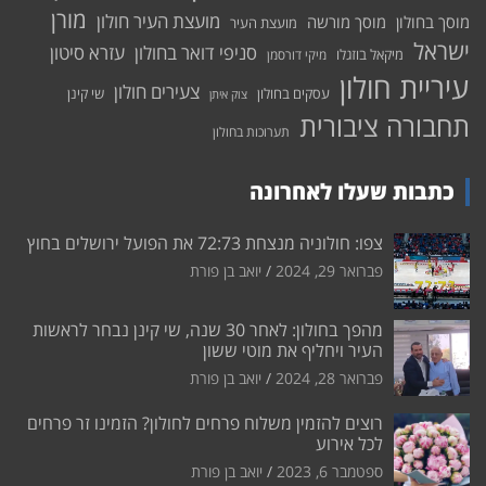
מורן
מועצת העיר חולון
מוסך בחולון
מוסך מורשה
מועצת העיר
ישראל
סניפי דואר בחולון
עזרא סיטון
מיקאל בוזגלו
מיקי דורסמן
עיריית חולון
צעירים חולון
עסקים בחולון
שי קינן
צוק איתן
תחבורה ציבורית
תערוכות בחולון
כתבות שעלו לאחרונה
צפו: חולוניה מנצחת 72:73 את הפועל ירושלים בחוץ
פברואר 29, 2024
יואב בן פורת
מהפך בחולון: לאחר 30 שנה, שי קינן נבחר לראשות
העיר ויחליף את מוטי ששון
פברואר 28, 2024
יואב בן פורת
רוצים להזמין משלוח פרחים לחולון? הזמינו זר פרחים
לכל אירוע
ספטמבר 6, 2023
יואב בן פורת