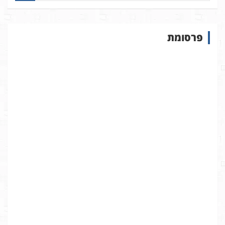
פ
ו
ש
פרסומת
ב
א
ת
ר