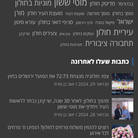
מוטי ששון
מוניות בחולון
מדיטק חולון
בכדורסל
מורן
מועצת העיר חולון
מוסך בחולון
מוסך מורשה
מועצת העיר
ישראל
סניפי דואר בחולון
עזרא סיטון
מיקאל בוזגלו
מיקי דורסמן
עיריית חולון
צעירים חולון
עסקים בחולון
שי קינן
צוק איתן
תחבורה ציבורית
תערוכות בחולון
כתבות שעלו לאחרונה
צפו: חולוניה מנצחת 72:73 את הפועל ירושלים בחוץ
פברואר 29, 2024
יואב בן פורת
מהפך בחולון: לאחר 30 שנה, שי קינן נבחר לראשות
העיר ויחליף את מוטי ששון
פברואר 28, 2024
יואב בן פורת
רוצים להזמין משלוח פרחים לחולון? הזמינו זר פרחים
לכל אירוע