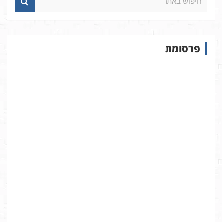
י
פ
ו
ש
פרסומת
ב
א
ת
ר