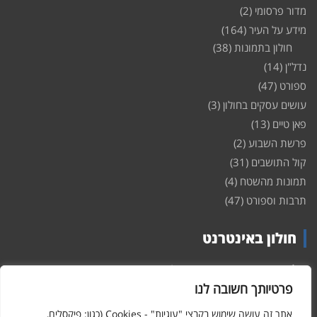
מדור פרסומי
(2)
מידע על העיר
(164)
חולון בתמונות
(38)
נדל"ן
(14)
ספורט
(47)
עושים עסקים בחולון
(3)
פאן טיים
(13)
פרשת השבוע
(2)
קול התושבים
(31)
תמונות מהשטח
(4)
תרבות וספורט
(47)
חולון באינטרנט
חולון
באינטרנט – האתר שמביא לכם עדכונים ומידע מהשטח מהעיר
חולון. במה פתוחה לקול תושבי חולון באינטרנט, מידע על
דירות
פרטיותך חשובה לנו
ופרוייקטים חדשים בעיר, חיי לילה, וכן טורי דעה, עסקים בחולון, ודיונים על
הנעשה בעיר. אתם מוזמנים ומוזמנות להשתתף בדיון ולשלוח לנו כתבות
אתר זה עושה שימוש בקבצי "עוגיות" - Cookies (כגון: פיקסלים,