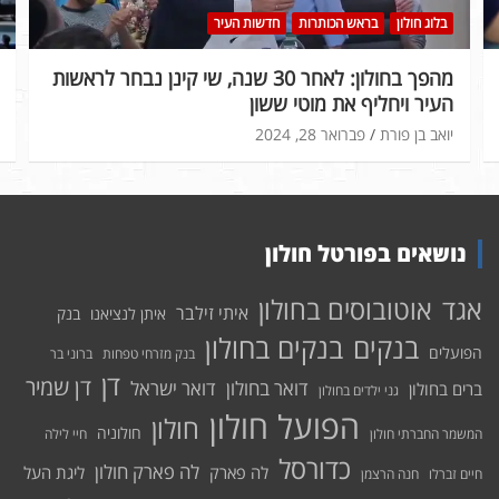
בלוג חולון
בראש הכותרות
חדשות העיר
מהפך בחולון: לאחר 30 שנה, שי קינן נבחר לראשות
העיר ויחליף את מוטי ששון
יואב בן פורת
פברואר 28, 2024
נושאים בפורטל חולון
אוטובוסים בחולון
אגד
איתי זילבר
איתן לנציאנו
בנק
בנקים בחולון
בנקים
הפועלים
בנק מזרחי טפחות
ברוני בר
דן
דן שמיר
דואר בחולון
דואר ישראל
ברים בחולון
גני ילדים בחולון
הפועל חולון
חולון
חולוניה
המשמר החברתי חולון
חיי לילה
כדורסל
לה פארק חולון
לה פארק
ליגת העל
חיים זברלו
חנה הרצמן