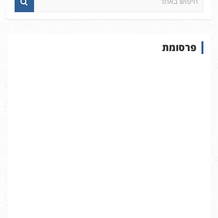
י
פ
ו
ש
פרסומת
ב
א
ת
ר