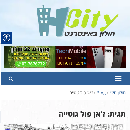
Ski
t
conten
Hcity – חולון באינטרנט
פורטל החדשות והמידע של חולון
חולון סיטי
Blog
ז'אן פול גוטייה
תגית:
ז'אן פול גוטייה