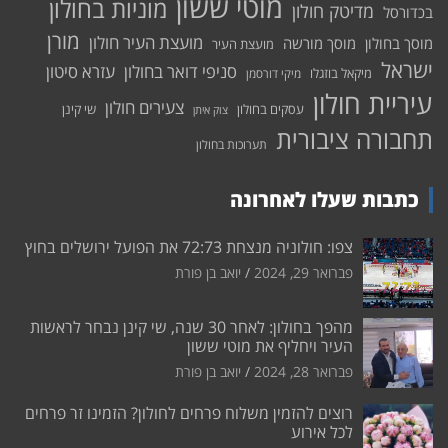
מוטי ששון
מוניות בחולון
מדיטק חולון
בכדורסל
מורן
מועצת העיר חולון
מוסך בחולון
מוסך מורשה
מועצת העיר
ישראל
סניפי דואר בחולון
עזרא סיטון
מיקאל בוזגלו
מיקי דורסמן
עיריית חולון
צעירים חולון
עסקים בחולון
שי קינן
צוק איתן
תחבורה ציבורית
תערוכות בחולון
כתבות שעלו לאחרונה
צפו: חולוניה מנצחת 72:73 את הפועל ירושלים בחוץ
פברואר 29, 2024
יואב בן פורת
מהפך בחולון: לאחר 30 שנה, שי קינן נבחר לראשות
העיר ויחליף את מוטי ששון
פברואר 28, 2024
יואב בן פורת
רוצים להזמין משלוח פרחים לחולון? הזמינו זר פרחים
לכל אירוע