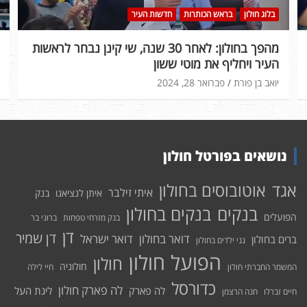
בלוג חולון
בראש הכותרות
חדשות העיר
מהפך בחולון: לאחר 30 שנה, שי קינן נבחר לראשות
העיר ויחליף את מוטי ששון
יואב בן פורת
פברואר 28, 2024
נושאים בפורטל חולון
אוטובוסים בחולון
אגד
איתי זילבר
איתן לנציאנו
בנק
בנקים בחולון
בנקים
הפועלים
בנק מזרחי טפחות
ברוני בר
דן
דן שמיר
דואר בחולון
דואר ישראל
ברים בחולון
גני ילדים בחולון
הפועל חולון
חולון
חולוניה
המשמר החברתי חולון
חיי לילה
כדורסל
לה פארק חולון
לה פארק
ליגת העל
חיים זברלו
חנה הרצמן