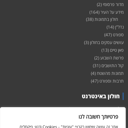
מדור פרסומי
(2)
מידע על העיר
(164)
חולון בתמונות
(38)
נדל"ן
(14)
ספורט
(47)
עושים עסקים בחולון
(3)
פאן טיים
(13)
פרשת השבוע
(2)
קול התושבים
(31)
תמונות מהשטח
(4)
תרבות וספורט
(47)
חולון באינטרנט
חולון
באינטרנט – האתר שמביא לכם עדכונים ומידע מהשטח מהעיר
חולון. במה פתוחה לקול תושבי חולון באינטרנט, מידע על
דירות
פרטיותך חשובה לנו
ופרוייקטים חדשים בעיר, חיי לילה, וכן טורי דעה, עסקים בחולון, ודיונים על
הנעשה בעיר. אתם מוזמנים ומוזמנות להשתתף בדיון ולשלוח לנו כתבות
אתר זה עושה שימוש בקבצי "עוגיות" - Cookies (כגון: פיקסלים,