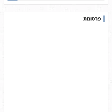
פ
ו
ש
פרסומת
ב
א
ת
ר