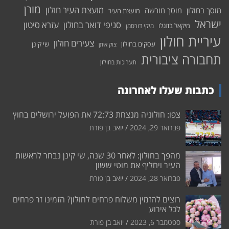
מורן
מועצת העיר חולון
מוסך בחולון
מוסך מורשה
מועצת העיר
ישראל
סניפי דואר בחולון
עזרא סיטון
מיקאל בוזגלו
מיקי דורסמן
עיריית חולון
צעירים חולון
עסקים בחולון
שי קינן
צוק איתן
תחבורה ציבורית
תערוכות בחולון
כתבות שעלו לאחרונה
צפו: חולוניה מנצחת 72:73 את הפועל ירושלים בחוץ
פברואר 29, 2024
יואב בן פורת
מהפך בחולון: לאחר 30 שנה, שי קינן נבחר לראשות
העיר ויחליף את מוטי ששון
פברואר 28, 2024
יואב בן פורת
רוצים להזמין משלוח פרחים לחולון? הזמינו זר פרחים
לכל אירוע
ספטמבר 6, 2023
יואב בן פורת