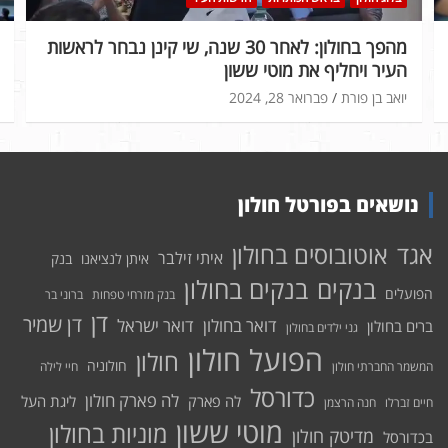
מהפך בחולון: לאחר 30 שנה, שי קינן נבחר לראשות
העיר ויחליף את מוטי ששון
יואב בן פורת
פברואר 28, 2024
נושאים בפורטל חולון
אוטובוסים בחולון
אגד
איתי זילבר
איתן לנציאנו
בנק
בנקים בחולון
בנקים
הפועלים
בנק מזרחי טפחות
ברוני בר
דן
דן שמיר
דואר בחולון
דואר ישראל
ברים בחולון
גני ילדים בחולון
הפועל חולון
חולון
חולוניה
המשמר החברתי חולון
חיי לילה
כדורסל
לה פארק חולון
לה פארק
ליגת העל
חיים זברלו
חנה הרצמן
מוטי ששון
מוניות בחולון
מדיטק חולון
בכדורסל