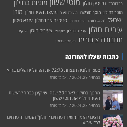
מוטי ששון
מוניות בחולון
מדיטק חולון
בכדורסל
מורן
מועצת העיר חולון
מוסך בחולון
מוסך מורשה
מועצת העיר
ישראל
סניפי דואר בחולון
עזרא סיטון
מיקאל בוזגלו
מיקי דורסמן
עיריית חולון
צעירים חולון
עסקים בחולון
שי קינן
צוק איתן
תחבורה ציבורית
תערוכות בחולון
כתבות שעלו לאחרונה
צפו: חולוניה מנצחת 72:73 את הפועל ירושלים בחוץ
פברואר 29, 2024
יואב בן פורת
מהפך בחולון: לאחר 30 שנה, שי קינן נבחר לראשות
העיר ויחליף את מוטי ששון
פברואר 28, 2024
יואב בן פורת
רוצים להזמין משלוח פרחים לחולון? הזמינו זר פרחים
לכל אירוע