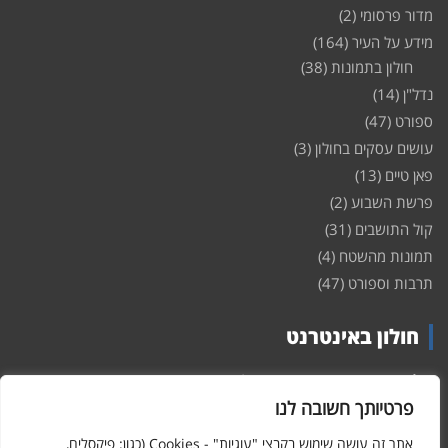
מדור פרסומי
(2)
מידע על העיר
(164)
חולון בתמונות
(38)
נדל"ן
(14)
ספורט
(47)
עושים עסקים בחולון
(3)
פאן טיים
(13)
פרשת השבוע
(2)
קול התושבים
(31)
תמונות מהשטח
(4)
תרבות וספורט
(47)
חולון באינטרנט
חולון
באינטרנט – האתר שמביא לכם עדכונים ומידע מהשטח מהעיר
חולון. במה פתוחה לקול תושבי חולון באינטרנט, מידע על
דירות
פרטיותך חשובה לנו
ופרוייקטים חדשים בעיר, חיי לילה, וכן טורי דעה, עסקים בחולון, ודיונים על
הנעשה בעיר. אתם מוזמנים ומוזמנות להשתתף בדיון ולשלוח לנו כתבות
אתר זה עושה שימוש בקבצי "עוגיות" - Cookies (כגון: פיקסלים,