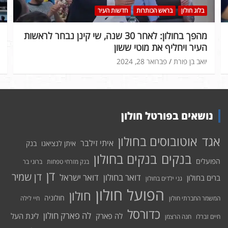
בלוג חולון
בראש הכותרות
חדשות העיר
מהפך בחולון: לאחר 30 שנה, שי קינן נבחר לראשות
העיר ויחליף את מוטי ששון
יואב בן פורת
פברואר 28, 2024
נושאים בפורטל חולון
אוטובוסים בחולון
אגד
איתי זילבר
איתן לנציאנו
בנק
בנקים בחולון
בנקים
הפועלים
בנק מזרחי טפחות
ברוני בר
דן
דן שמיר
דואר בחולון
דואר ישראל
ברים בחולון
גני ילדים בחולון
הפועל חולון
חולון
חולוניה
המשמר החברתי חולון
חיי לילה
כדורסל
לה פארק חולון
לה פארק
ליגת העל
חיים זברלו
חנה הרצמן