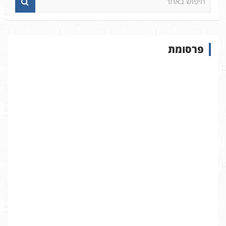
י
פ
ו
ש
פרסומת
ב
א
ת
ר