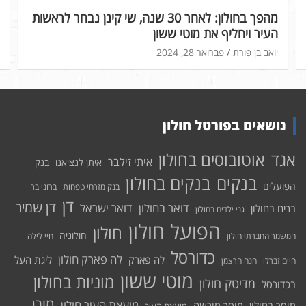
מהפך בחולון: לאחר 30 שנה, שי קינן נבחר לראשות
העיר ויחליף את מוטי ששון
יואב בן פורת
פברואר 28, 2024
נושאים בפורטל חולון
אוטובוסים בחולון
אגד
איתי זילבר
איתן לנציאנו
בנק
בנקים בחולון
בנקים
הפועלים
בנק מזרחי טפחות
ברוני בר
דן
דן שמיר
דואר בחולון
דואר ישראל
ברים בחולון
גני ילדים בחולון
הפועל חולון
חולון
חולוניה
המשמר החברתי חולון
חיי לילה
כדורסל
לה פארק חולון
לה פארק
ליגת העל
חיים זברלו
חנה הרצמן
מוטי ששון
מוניות בחולון
מדיטק חולון
בכדורסל
מורן
מועצת העיר חולון
מוסך בחולון
מוסך מורשה