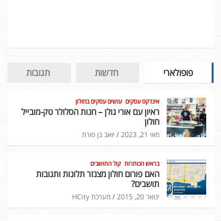
פופולארי
חדשות
תגובות
אינדקס עסקים
עושים עסקים בחולון
ראיון עם אורי גולן – חנות הסלולר טק-מובייל
חולון
מאי 21, 2023
יואב בן פורת
בראש הכותרות
קול התושבים
האם פורום חולון מצנזר תלונות ותגובות
תושבים?
ינואר 20, 2015
מערכת HCity