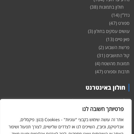
חולון בתמונות
(38)
נדל"ן
(14)
ספורט
(47)
עושים עסקים בחולון
(3)
פאן טיים
(13)
פרשת השבוע
(2)
קול התושבים
(31)
תמונות מהשטח
(4)
תרבות וספורט
(47)
חולון באינטרנט
חולון
באינטרנט – האתר שמביא לכם עדכונים ומידע מהשטח מהעיר
חולון. במה פתוחה לקול תושבי חולון באינטרנט, מידע על
דירות
פרטיותך חשובה לנו
ופרוייקטים חדשים בעיר, חיי לילה, וכן טורי דעה, עסקים בחולון, ודיונים על
הנעשה בעיר. אתם מוזמנים ומוזמנות להשתתף בדיון ולשלוח לנו כתבות
אתר זה עושה שימוש בקבצי "עוגיות" - Cookies (כגון: פיקסלים,
ואף להגיב על הכתבות המפורסמות באתר.
אנליטיקס, וכיוב'), השייכים לנו או לצדדים שלישיים, לצורך תפעול ושיפור
האתר או השירותים שאנו מספקים, לרוב לצרכים אנליטיים ומעט מאוד