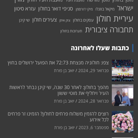
מועצת העיר
ישראל
סניפי דואר בחולון
עזרא סיטון
מיקאל בוזגלו
מיקי דורסמן
עיריית חולון
צעירים חולון
עסקים בחולון
שי קינן
צוק איתן
תחבורה ציבורית
תערוכות בחולון
כתבות שעלו לאחרונה
צפו: חולוניה מנצחת 72:73 את הפועל ירושלים בחוץ
פברואר 29, 2024
יואב בן פורת
מהפך בחולון: לאחר 30 שנה, שי קינן נבחר לראשות
העיר ויחליף את מוטי ששון
פברואר 28, 2024
יואב בן פורת
רוצים להזמין משלוח פרחים לחולון? הזמינו זר פרחים
לכל אירוע
ספטמבר 6, 2023
יואב בן פורת