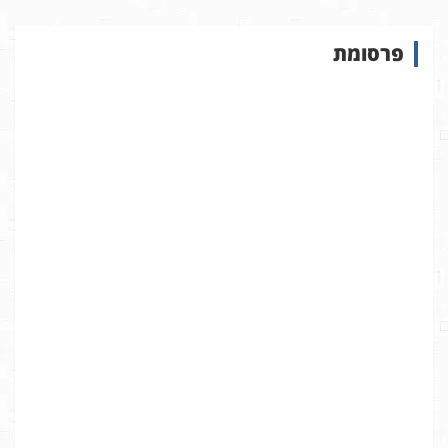
ו
ש
פרסומת
ב
א
ת
ר