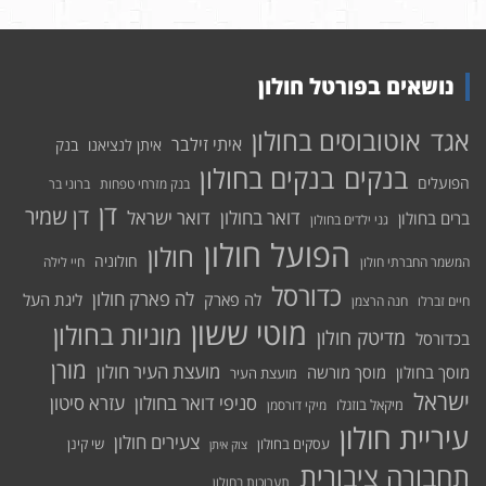
נושאים בפורטל חולון
אוטובוסים בחולון
אגד
איתי זילבר
איתן לנציאנו
בנק
בנקים בחולון
בנקים
הפועלים
בנק מזרחי טפחות
ברוני בר
דן
דן שמיר
דואר בחולון
דואר ישראל
ברים בחולון
גני ילדים בחולון
הפועל חולון
חולון
חולוניה
המשמר החברתי חולון
חיי לילה
כדורסל
לה פארק חולון
לה פארק
ליגת העל
חיים זברלו
חנה הרצמן
מוטי ששון
מוניות בחולון
מדיטק חולון
בכדורסל
מורן
מועצת העיר חולון
מוסך בחולון
מוסך מורשה
מועצת העיר
ישראל
סניפי דואר בחולון
עזרא סיטון
מיקאל בוזגלו
מיקי דורסמן
עיריית חולון
צעירים חולון
עסקים בחולון
שי קינן
צוק איתן
תחבורה ציבורית
תערוכות בחולון