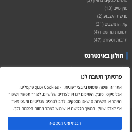
פאן טיים
(13)
פרשת השבוע
(2)
קול התושבים
(31)
תמונות מהשטח
(4)
תרבות וספורט
(47)
חולון באינטרנט
חולון
באינטרנט – האתר שמביא לכם עדכונים ומידע מהשטח מהעיר
חולון. במה פתוחה לקול תושבי חולון באינטרנט, מידע על
דירות
פרטיותך חשובה לנו
ופרוייקטים חדשים בעיר, חיי לילה, וכן טורי דעה, עסקים בחולון, ודיונים על
הנעשה בעיר. אתם מוזמנים ומוזמנות להשתתף בדיון ולשלוח לנו כתבות
אתר זה עושה שימוש בקבצי "עוגיות" - Cookies (כגון: פיקסלים,
ואף להגיב על הכתבות המפורסמות באתר.
אנליטיקס, וכיוב'), השייכים לנו או לצדדים שלישיים, לצורך תפעול ושיפור
האתר או השירותים שאנו מספקים, לרוב לצרכים אנליטיים ומעט מאוד
אף לצרכי שיווק. המשך הגלישה או שימוש באתר מהווה הסכמה לכך.
Hcity – חולון באינטרנט
Copyright © 2026
הבנתי ואני מסכים-ה
פורטל חולון באינטרנט - כל המידע והעדכונים על העיר חולון