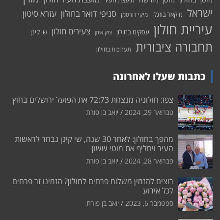
מועצת העיר
ישראל
סניפי דואר בחולון
עזרא סיטון
מיקאל בוזגלו
מיקי דורסמן
עיריית חולון
צעירים חולון
עסקים בחולון
שי קינן
צוק איתן
תחבורה ציבורית
תערוכות בחולון
כתבות שעלו לאחרונה
צפו: חולוניה מנצחת 72:73 את הפועל ירושלים בחוץ
פברואר 29, 2024
יואב בן פורת
מהפך בחולון: לאחר 30 שנה, שי קינן נבחר לראשות
העיר ויחליף את מוטי ששון
פברואר 28, 2024
יואב בן פורת
רוצים להזמין משלוח פרחים לחולון? הזמינו זר פרחים
לכל אירוע
ספטמבר 6, 2023
יואב בן פורת