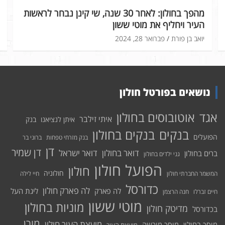
מהפך בחולון: לאחר 30 שנה, שי קינן נבחר לראשות
העיר ויחליף את מוטי ששון
יואב בן פורת
פברואר 28, 2024
נושאים בפורטל חולון
אוטובוסים בחולון
אגד
איתי זילבר
איתן לנציאנו
בנק
בנקים בחולון
בנקים
הפועלים
בנק מזרחי טפחות
ברוני בר
דן
דן שמיר
דואר בחולון
דואר ישראל
ברים בחולון
גני ילדים בחולון
הפועל חולון
חולון
חולוניה
המשמר החברתי חולון
חיי לילה
כדורסל
לה פארק חולון
לה פארק
ליגת העל
חיים זברלו
חנה הרצמן
מוטי ששון
מוניות בחולון
מדיטק חולון
בכדורסל
מורן
מועצת העיר חולון
מוסך בחולון
מוסך מורשה