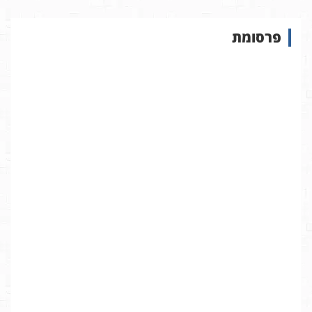
ו
ש
פרסומת
ב
א
ת
ר