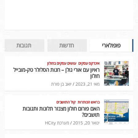
פופולארי
חדשות
תגובות
אינדקס עסקים
עושים עסקים בחולון
ראיון עם אורי גולן – חנות הסלולר טק-מובייל
חולון
מאי 21, 2023
יואב בן פורת
בראש הכותרות
קול התושבים
האם פורום חולון מצנזר תלונות ותגובות
תושבים?
ינואר 20, 2015
מערכת HCity