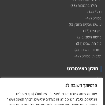
חולון בתמונות
(38)
נדל"ן
(14)
ספורט
(47)
עושים עסקים בחולון
(3)
פאן טיים
(13)
פרשת השבוע
(2)
קול התושבים
(31)
תמונות מהשטח
(4)
תרבות וספורט
(47)
חולון באינטרנט
חולון
באינטרנט – האתר שמביא לכם עדכונים ומידע מהשטח מהעיר
חולון. במה פתוחה לקול תושבי חולון באינטרנט, מידע על
דירות
פרטיותך חשובה לנו
ופרוייקטים חדשים בעיר, חיי לילה, וכן טורי דעה, עסקים בחולון, ודיונים על
הנעשה בעיר. אתם מוזמנים ומוזמנות להשתתף בדיון ולשלוח לנו כתבות
אתר זה עושה שימוש בקבצי "עוגיות" - Cookies (כגון: פיקסלים,
ואף להגיב על הכתבות המפורסמות באתר.
אנליטיקס, וכיוב'), השייכים לנו או לצדדים שלישיים, לצורך תפעול ושיפור
האתר או השירותים שאנו מספקים, לרוב לצרכים אנליטיים ומעט מאוד