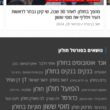
מהפך בחולון: לאחר 30 שנה, שי קינן נבחר לראשות
העיר ויחליף את מוטי ששון
יואב בן פורת
פברואר 28, 2024
נושאים בפורטל חולון
אוטובוסים בחולון
אגד
איתי זילבר
איתן לנציאנו
בנק
בנקים בחולון
בנקים
הפועלים
בנק מזרחי טפחות
ברוני בר
דן
דן שמיר
דואר בחולון
דואר ישראל
ברים בחולון
גני ילדים בחולון
הפועל חולון
חולון
חולוניה
המשמר החברתי חולון
חיי לילה
כדורסל
לה פארק חולון
לה פארק
ליגת העל
חיים זברלו
חנה הרצמן
מוטי ששון
מוניות בחולון
מדיטק חולון
בכדורסל