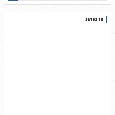
פ
ו
ש
פרסומת
ב
א
ת
ר