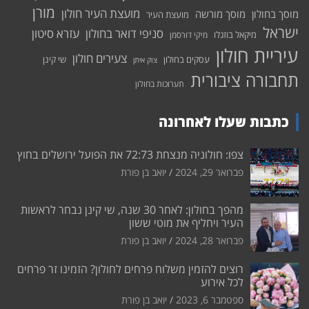
מורן
מועצת העיר חולון
מוסך בחולון
מוסך מורשה
מועצת העיר
ישראל
סניפי דואר בחולון
עזרא סיטון
מיקאל בוזגלו
מיקי דורסמן
עיריית חולון
צעירים חולון
עסקים בחולון
שי קינן
צוק איתן
תחבורה ציבורית
תערוכות בחולון
כתבות שעלו לאחרונה
צפו: חולוניה מנצחת 72:73 את הפועל ירושלים בחוץ
פברואר 29, 2024
יואב בן פורת
מהפך בחולון: לאחר 30 שנה, שי קינן נבחר לראשות
העיר ויחליף את מוטי ששון
פברואר 28, 2024
יואב בן פורת
רוצים להזמין משלוח פרחים לחולון? הזמינו זר פרחים
לכל אירוע
ספטמבר 6, 2023
יואב בן פורת