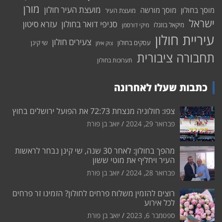
מורן
מועצת העיר חולון
מוסך בחולון
מוסך מורשה
מועצת העיר
ישראל
סניפי דואר בחולון
עזרא סיטון
מיקאל בוזגלו
מיקי דורסמן
עיריית חולון
צעירים חולון
עסקים בחולון
שי קינן
צוק איתן
תחבורה ציבורית
תערוכות בחולון
כתבות שעלו לאחרונה
צפו: חולוניה מנצחת 72:73 את הפועל ירושלים בחוץ
פברואר 29, 2024
יואב בן פורת
מהפך בחולון: לאחר 30 שנה, שי קינן נבחר לראשות
העיר ויחליף את מוטי ששון
פברואר 28, 2024
יואב בן פורת
רוצים להזמין משלוח פרחים לחולון? הזמינו זר פרחים
לכל אירוע
ספטמבר 6, 2023
יואב בן פורת