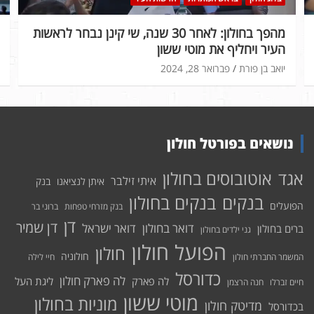
מהפך בחולון: לאחר 30 שנה, שי קינן נבחר לראשות
העיר ויחליף את מוטי ששון
יואב בן פורת
פברואר 28, 2024
נושאים בפורטל חולון
אוטובוסים בחולון
אגד
איתי זילבר
איתן לנציאנו
בנק
בנקים בחולון
בנקים
הפועלים
בנק מזרחי טפחות
ברוני בר
דן
דן שמיר
דואר בחולון
דואר ישראל
ברים בחולון
גני ילדים בחולון
הפועל חולון
חולון
חולוניה
המשמר החברתי חולון
חיי לילה
כדורסל
לה פארק חולון
לה פארק
ליגת העל
חיים זברלו
חנה הרצמן
מוטי ששון
מוניות בחולון
מדיטק חולון
בכדורסל