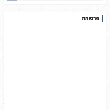
פ
ו
ש
פרסומת
ב
א
ת
ר