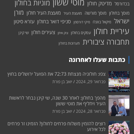
מוטי ששון
מוניות בחולון
מדיטק חולון
בכדורסל
מורן
מועצת העיר חולון
מוסך בחולון
מוסך מורשה
מועצת העיר
ישראל
סניפי דואר בחולון
עזרא סיטון
מיקאל בוזגלו
מיקי דורסמן
עיריית חולון
צעירים חולון
עסקים בחולון
שי קינן
צוק איתן
תחבורה ציבורית
תערוכות בחולון
כתבות שעלו לאחרונה
צפו: חולוניה מנצחת 72:73 את הפועל ירושלים בחוץ
פברואר 29, 2024
יואב בן פורת
מהפך בחולון: לאחר 30 שנה, שי קינן נבחר לראשות
העיר ויחליף את מוטי ששון
פברואר 28, 2024
יואב בן פורת
רוצים להזמין משלוח פרחים לחולון? הזמינו זר פרחים
לכל אירוע