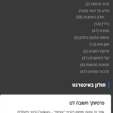
מדור פרסומי
(2)
מידע על העיר
(164)
חולון בתמונות
(38)
נדל"ן
(14)
ספורט
(47)
עושים עסקים בחולון
(3)
פאן טיים
(13)
פרשת השבוע
(2)
קול התושבים
(31)
תמונות מהשטח
(4)
תרבות וספורט
(47)
חולון באינטרנט
חולון
באינטרנט – האתר שמביא לכם עדכונים ומידע מהשטח מהעיר
חולון. במה פתוחה לקול תושבי חולון באינטרנט, מידע על
דירות
פרטיותך חשובה לנו
ופרוייקטים חדשים בעיר, חיי לילה, וכן טורי דעה, עסקים בחולון, ודיונים על
הנעשה בעיר. אתם מוזמנים ומוזמנות להשתתף בדיון ולשלוח לנו כתבות
אתר זה עושה שימוש בקבצי "עוגיות" - Cookies (כגון: פיקסלים,