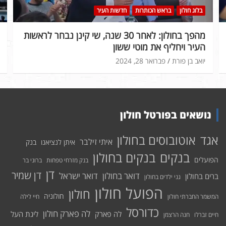
בלוג חולון
בראש הכותרות
חדשות העיר
מהפך בחולון: לאחר 30 שנה, שי קינן נבחר לראשות
העיר ויחליף את מוטי ששון
יואב בן פורת
פברואר 28, 2024
נושאים בפורטל חולון
אוטובוסים בחולון
אגד
איתי זילבר
איתן לנציאנו
בנק
בנקים בחולון
בנקים
הפועלים
בנק מזרחי טפחות
ברוני בר
דן
דן שמיר
דואר בחולון
דואר ישראל
ברים בחולון
גני ילדים בחולון
הפועל חולון
חולון
חולוניה
המשמר החברתי חולון
חיי לילה
כדורסל
לה פארק חולון
לה פארק
ליגת העל
חיים זברלו
חנה הרצמן