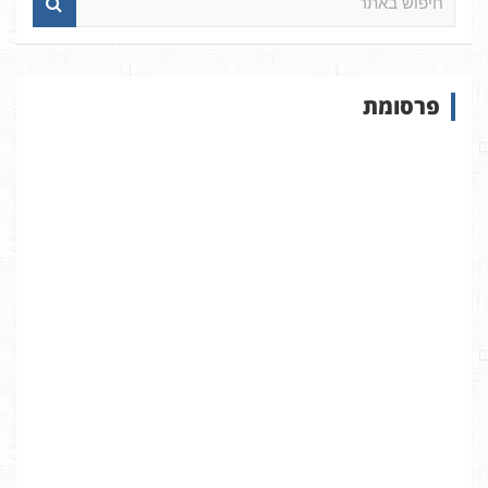
י
פ
ו
ש
פרסומת
ב
א
ת
ר