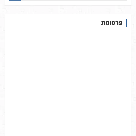
פ
ו
ש
פרסומת
ב
א
ת
ר