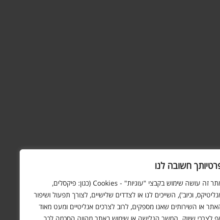
רטיותך חשובה לנו
אתר זה עושה שימוש בקבצי "עוגיות" - Cookies (כגון: פיקסלים,
נליטיקס, וכיוב'), השייכים לנו או לצדדים שלישיים, לצורך תפעול ושיפור
אתר או השירותים שאנו מספקים, לרוב לצרכים אנליטיים ומעט מאוד
ף לצרכי שיווק. המשך הגלישה או שימוש באתר מהווה הסכמה לכך.