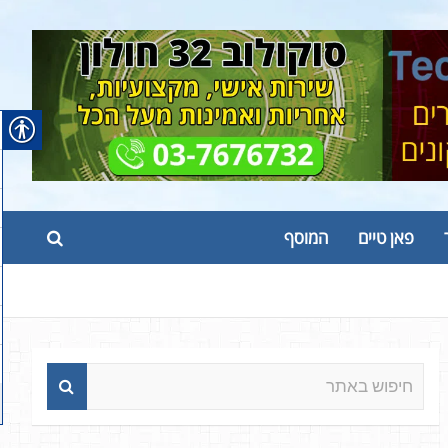
פאן טיים
המוסף
ח
י
פ
ו