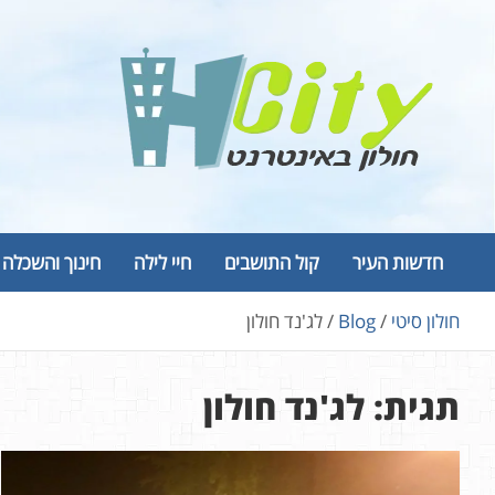
Ski
t
conten
Hcity – חולון באינטרנט
פורטל החדשות והמידע של חולון
חדשות העיר
קול התושבים
חיי לילה
חינוך והשכלה
חולון סיטי
Blog
לג'נד חולון
תגית:
לג'נד חולון