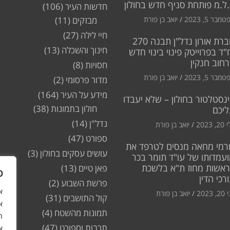
ל.מ פותחת סניף חדש בחולון
חדשות העיר
(106)
מבר 5, 2023
יואב בן פורת
מבזקים
(11)
חיי לילה
(27)
חברת אורון נדל"ן תבנה 270
חינוך והשכלה
(13)
"ד בפרוייטק פינוי בינוי חדש
חוב חנקין
חסויות
(8)
מבר 5, 2023
יואב בן פורת
מדור פרסומי
(2)
מידע על העיר
(164)
נסטלטור בחולון – שלא יעבדו
חולון בתמונות
(38)
ליכם
נדל"ן
(14)
2, 2023
יואב בן פורת
ספורט
(47)
רמי מחאה מנסים לטרפד את
עושים עסקים בחולון
(3)
עמדותו של עו"ד תומר בכר
ראשות מחוז ת"א בלשכת
פאן טיים
(13)
פ
רכי הדין
פרשת השבוע
(2)
2, 2023
יואב בן פורת
קול התושבים
(31)
א
תמונות מהשטח
(4)
ה
תרבות וספורט
(47)
א