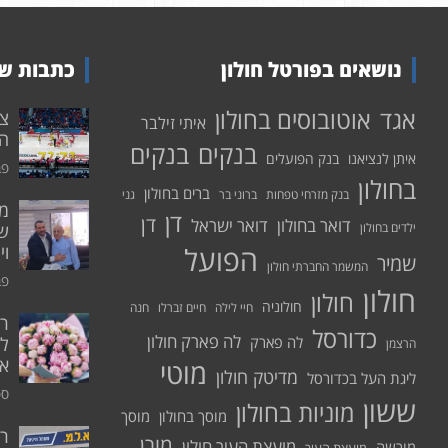
נושאים בפורטל חולון
כתבות שע
אוטובוסים בחולון
אגד
איתי זילבר
הפ
בנקים
בנקים
איתן לנציאנו
בנק הפועלים
פבר
בחולון
ברים בחולון
בנק מזרחי טפחות
ברוני בר
גני
דן
דן
דואר בחולון
דואר ישראל
ילדים בחולון
שי
הפועל
וי
שמיר
המשמר החברתי חולון
פבר
חולון
חולון
חולוניה
חיי לילה
חיים זברלו
חנה
רו
כדורסל
לה פארק חולון
לה פארק
לח
הרצמן
אי
מוטי
מדיטק חולון
ליגת העל בכדורסל
ספט
ששון
מוניות בחולון
מוסך בחולון
מוסך
ר
מורן
מועצת העיר חולון
מורשה