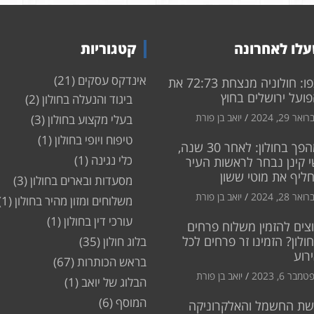
לו לאחרונה
קטגוריות
אינדקס עסקים
(21)
צפו: חולוניה מנצחת 72:73 את
ועל ירושלים בחוץ
ביגוד והנעלה בחולון
(2)
ואר 29, 2024
יואב בן פורת
בעלי מקצוע בחולון
(3)
טיפוח ויופי בחולון
(1)
מהפך בחולון: לאחר 30 שנה,
כלי נגינה
(1)
 קינן נבחר לראשות העיר
חליף את מוטי ששון
מסעדות ובארים בחולון
(3)
ואר 28, 2024
יואב בן פורת
משלוחים ומזון מהיר בחולון
(1)
עורכי דין בחולון
(1)
צים להזמין משלוח פרחים
ולון? הזמינו זר פרחים לכל
בלוג חולון
(35)
רוע
בראש הכותרות
(67)
מבר 6, 2023
יואב בן פורת
הבלוג של יואב
(1)
המוסף
(6)
שת החשמל והאלקרוניקה