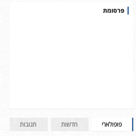
ש
פרסומת
ב
א
ת
ר
פופולארי
חדשות
תגובות