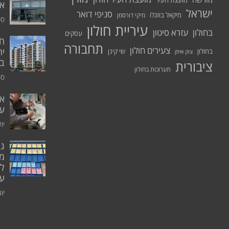
מועצת העיר
א.
ישראל
סניפי דואר
מיקאל בוזגלו
מיקי דורסמן
ספט
עיריית חולון
בחולון
עזרא סיטון
עסקים
תחבורה
צעירים חולון
יח
בחולון
שי קינן
צוק איתן
בר
ציבורית
תערוכות בחולון
ספט
אי
ע
יולי 0
גו
מו
ל
עו
יוני 0