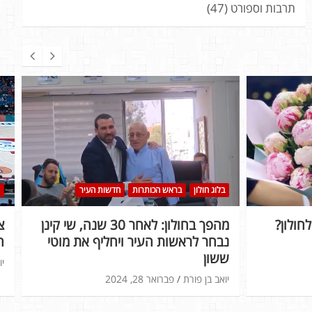
תרבות וספורט
(47)
בלוג חולון
בראש הכותרות
חדשות העיר
חולון?
מהפך בחולון: לאחר 30 שנה, שי קינן
נבחר לראשות העיר ויחליף את מוטי
ה
ששון
יו
יואב בן פורת
פברואר 28, 2024