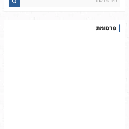
י
פ
ו
ש
פרסומת
ב
א
ת
ר