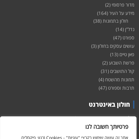
מדור פרסומי
(2)
מידע על העיר
(164)
חולון בתמונות
(38)
נדל"ן
(14)
ספורט
(47)
עושים עסקים בחולון
(3)
פאן טיים
(13)
פרשת השבוע
(2)
קול התושבים
(31)
תמונות מהשטח
(4)
תרבות וספורט
(47)
חולון באינטרנט
חולון
באינטרנט – האתר שמביא לכם עדכונים ומידע מהשטח מהעיר
חולון. במה פתוחה לקול תושבי חולון באינטרנט, מידע על
דירות
פרטיותך חשובה לנו
ופרוייקטים חדשים בעיר, חיי לילה, וכן טורי דעה, עסקים בחולון, ודיונים על
הנעשה בעיר. אתם מוזמנים ומוזמנות להשתתף בדיון ולשלוח לנו כתבות
אתר זה עושה שימוש בקבצי "עוגיות" - Cookies (כגון: פיקסלים,