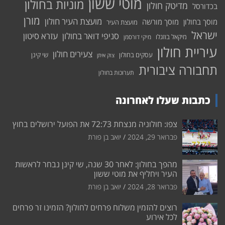
מוטי ששון
מוניות בחולון
מדיטק חולון
בכדורסל
מורן
מועצת העיר חולון
מוסך בחולון
מוסך מורשה
מועצת העיר
ישראל
סניפי דואר בחולון
עזרא סיטון
מיקאל בוזגלו
מיקי דורסמן
עיריית חולון
צעירים חולון
עסקים בחולון
שי קינן
צוק איתן
תחבורה ציבורית
תערוכות בחולון
כתבות שעלו לאחרונה
צפו: חולוניה מנצחת 72:73 את הפועל ירושלים בחוץ
פברואר 29, 2024
יואב בן פורת
מהפך בחולון: לאחר 30 שנה, שי קינן נבחר לראשות
העיר ויחליף את מוטי ששון
פברואר 28, 2024
יואב בן פורת
רוצים להזמין משלוח פרחים לחולון? הזמינו זר פרחים
לכל אירוע