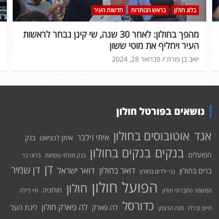
בלוג חולון
בראש הכותרות
חדשות העיר
מהפך בחולון: לאחר 30 שנה, שי קינן נבחר לראשות
העיר ויחליף את מוטי ששון
יואב בן פורת
פברואר 28, 2024
נושאים בפורטל חולון
אוטובוסים בחולון
אגד
איתי זילבר
איתן לנציאנו
בנק
בנקים בחולון
בנקים
הפועלים
בנק מזרחי טפחות
ברוני בר
דן
דן שמיר
דואר בחולון
דואר ישראל
ברים בחולון
גני ילדים בחולון
הפועל חולון
חולון
חולוניה
המשמר החברתי חולון
חיי לילה
כדורסל
לה פארק חולון
לה פארק
ליגת העל
חיים זברלו
חנה הרצמן