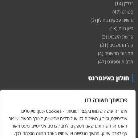
נדל"ן
(14)
ספורט
(47)
עושים עסקים בחולון
(3)
פאן טיים
(13)
פרשת השבוע
(2)
קול התושבים
(31)
תמונות מהשטח
(4)
תרבות וספורט
(47)
חולון באינטרנט
חולון
באינטרנט – האתר שמביא לכם עדכונים ומידע מהשטח מהעיר
חולון. במה פתוחה לקול תושבי חולון באינטרנט, מידע על
דירות
פרטיותך חשובה לנו
ופרוייקטים חדשים בעיר, חיי לילה, וכן טורי דעה, עסקים בחולון, ודיונים על
הנעשה בעיר. אתם מוזמנים ומוזמנות להשתתף בדיון ולשלוח לנו כתבות
אתר זה עושה שימוש בקבצי "עוגיות" - Cookies (כגון: פיקסלים,
ואף להגיב על הכתבות המפורסמות באתר.
אנליטיקס, וכיוב'), השייכים לנו או לצדדים שלישיים, לצורך תפעול ושיפור
האתר או השירותים שאנו מספקים, לרוב לצרכים אנליטיים ומעט מאוד
אף לצרכי שיווק. המשך הגלישה או שימוש באתר מהווה הסכמה לכך.