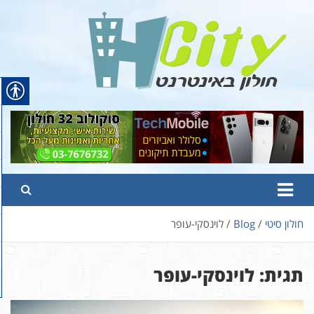
Ski
t
conten
Hcity – חולון באינטרנט
פורטל החדשות והמידע של חולון
חולון סיטי
Blog
לוינסקי-עופר
תגית:
לוינסקי-עופר