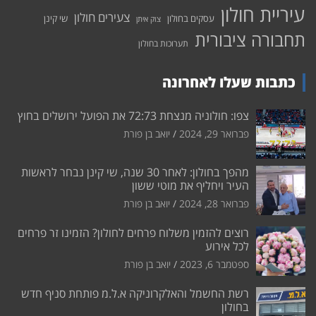
עיריית חולון
צעירים חולון
עסקים בחולון
שי קינן
צוק איתן
תחבורה ציבורית
תערוכות בחולון
כתבות שעלו לאחרונה
צפו: חולוניה מנצחת 72:73 את הפועל ירושלים בחוץ
פברואר 29, 2024
יואב בן פורת
מהפך בחולון: לאחר 30 שנה, שי קינן נבחר לראשות
העיר ויחליף את מוטי ששון
פברואר 28, 2024
יואב בן פורת
רוצים להזמין משלוח פרחים לחולון? הזמינו זר פרחים
לכל אירוע
ספטמבר 6, 2023
יואב בן פורת
רשת החשמל והאלקרוניקה א.ל.מ פותחת סניף חדש
בחולון