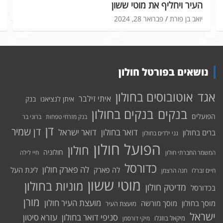
העיר ויחליף את מוטי ששון
יואב בן פורת
פברואר 28, 2024
נושאים בפורטל חולון
אוטובוסים בחולון
אגד
איתי זילבר
איתן לנציאנו
בנק
בנקים בחולון
בנקים
הפועלים
בנק מזרחי טפחות
ברוני בר
דן
דן שמיר
דואר בחולון
דואר ישראל
ברים בחולון
גני ילדים בחולון
הפועל חולון
חולון
חולוניה
המשמר החברתי חולון
חיי לילה
כדורסל
לה פארק חולון
לה פארק
ליגת העל
חיים זברלו
חנה הרצמן
מוטי ששון
מוניות בחולון
מדיטק חולון
בכדורסל
מורן
מועצת העיר חולון
מוסך בחולון
מוסך מורשה
מועצת העיר
ישראל
סניפי דואר בחולון
עזרא סיטון
מיקאל בוזגלו
מיקי דורסמן