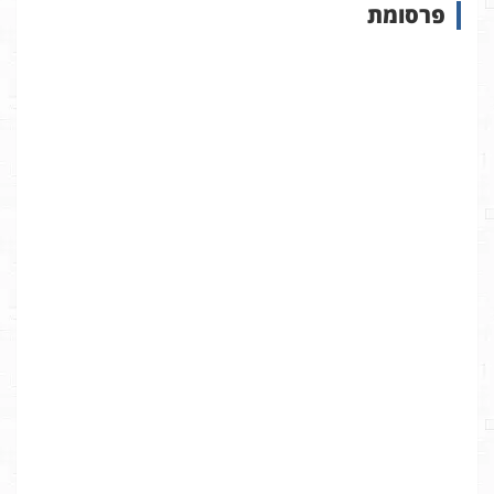
פרסומת
ב
א
ת
ר