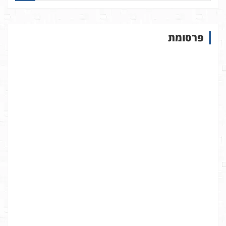
פ
ו
ש
פרסומת
ב
א
ת
ר