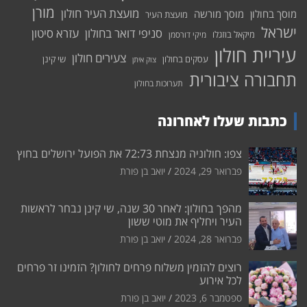
מורן
מועצת העיר חולון
מוסך בחולון
מוסך מורשה
מועצת העיר
ישראל
סניפי דואר בחולון
עזרא סיטון
מיקאל בוזגלו
מיקי דורסמן
עיריית חולון
צעירים חולון
עסקים בחולון
שי קינן
צוק איתן
תחבורה ציבורית
תערוכות בחולון
כתבות שעלו לאחרונה
צפו: חולוניה מנצחת 72:73 את הפועל ירושלים בחוץ
פברואר 29, 2024
יואב בן פורת
מהפך בחולון: לאחר 30 שנה, שי קינן נבחר לראשות
העיר ויחליף את מוטי ששון
פברואר 28, 2024
יואב בן פורת
רוצים להזמין משלוח פרחים לחולון? הזמינו זר פרחים
לכל אירוע
ספטמבר 6, 2023
יואב בן פורת