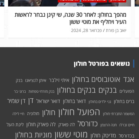
מהפך בחולון: לאחר 30 שנה, שי קינן נבחר לראשות
העיר ויחליף את מוטי ששון
יואב בן פורת
פברואר 28, 2024
נושאים בפורטל חולון
אוטובוסים בחולון
אגד
איתי זילבר
איתן לנציאנו
בנק
בנקים בחולון
בנקים
הפועלים
בנק מזרחי טפחות
ברוני בר
דן
דן שמיר
דואר בחולון
דואר ישראל
ברים בחולון
גני ילדים בחולון
הפועל חולון
חולון
חולוניה
המשמר החברתי חולון
חיי לילה
כדורסל
לה פארק חולון
לה פארק
ליגת העל
חיים זברלו
חנה הרצמן
מוטי ששון
מוניות בחולון
מדיטק חולון
בכדורסל