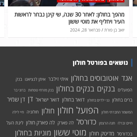
מהפך בחולון: לאחר 30 שנה, שי קינן נבחר לראשות
העיר ויחליף את מוטי ששון
יואב בן פורת
פברואר 28, 2024
נושאים בפורטל חולון
אוטובוסים בחולון
אגד
איתי זילבר
איתן לנציאנו
בנק
בנקים בחולון
בנקים
הפועלים
בנק מזרחי טפחות
ברוני בר
דן
דן שמיר
דואר בחולון
דואר ישראל
ברים בחולון
גני ילדים בחולון
הפועל חולון
חולון
חולוניה
המשמר החברתי חולון
חיי לילה
כדורסל
לה פארק חולון
לה פארק
ליגת העל
חיים זברלו
חנה הרצמן
מוטי ששון
מוניות בחולון
מדיטק חולון
בכדורסל