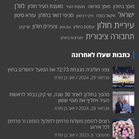
מורן
מועצת העיר חולון
מוסך בחולון
מוסך מורשה
מועצת העיר
ישראל
סניפי דואר בחולון
עזרא סיטון
מיקאל בוזגלו
מיקי דורסמן
עיריית חולון
צעירים חולון
עסקים בחולון
שי קינן
צוק איתן
תחבורה ציבורית
תערוכות בחולון
כתבות שעלו לאחרונה
צפו: חולוניה מנצחת 72:73 את הפועל ירושלים בחוץ
פברואר 29, 2024
יואב בן פורת
מהפך בחולון: לאחר 30 שנה, שי קינן נבחר לראשות
העיר ויחליף את מוטי ששון
פברואר 28, 2024
יואב בן פורת
רוצים להזמין משלוח פרחים לחולון? הזמינו זר פרחים
לכל אירוע
ספטמבר 6, 2023
יואב בן פורת