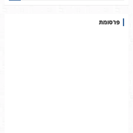
פ
ו
ש
פרסומת
ב
א
ת
ר