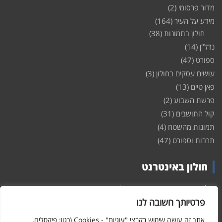
מדור פרסומי
(2)
מידע על העיר
(164)
חולון בתמונות
(38)
נדל"ן
(14)
ספורט
(47)
עושים עסקים בחולון
(3)
פאן טיים
(13)
פרשת השבוע
(2)
קול התושבים
(31)
תמונות מהשטח
(4)
תרבות וספורט
(47)
חולון באינטרנט
חולון
באינטרנט – האתר שמביא לכם עדכונים ומידע מהשטח מהעיר
חולון. במה פתוחה לקול תושבי חולון באינטרנט, מידע על
דירות
פרטיותך חשובה לנו
ופרוייקטים חדשים בעיר, חיי לילה, וכן טורי דעה, עסקים בחולון, ודיונים על
הנעשה בעיר. אתם מוזמנים ומוזמנות להשתתף בדיון ולשלוח לנו כתבות
אתר זה עושה שימוש בקבצי "עוגיות" - Cookies (כגון: פיקסלים,