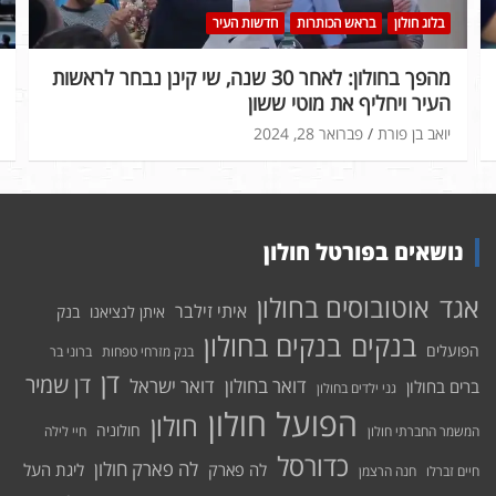
בלוג חולון
בראש הכותרות
חדשות העיר
מהפך בחולון: לאחר 30 שנה, שי קינן נבחר לראשות
העיר ויחליף את מוטי ששון
יואב בן פורת
פברואר 28, 2024
נושאים בפורטל חולון
אוטובוסים בחולון
אגד
איתי זילבר
איתן לנציאנו
בנק
בנקים בחולון
בנקים
הפועלים
בנק מזרחי טפחות
ברוני בר
דן
דן שמיר
דואר בחולון
דואר ישראל
ברים בחולון
גני ילדים בחולון
הפועל חולון
חולון
חולוניה
המשמר החברתי חולון
חיי לילה
כדורסל
לה פארק חולון
לה פארק
ליגת העל
חיים זברלו
חנה הרצמן