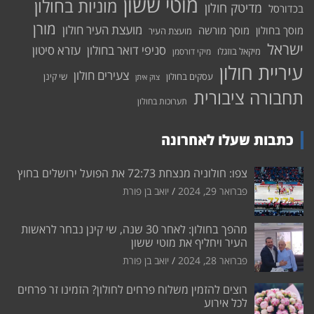
מוטי ששון
מוניות בחולון
מדיטק חולון
בכדורסל
מורן
מועצת העיר חולון
מוסך בחולון
מוסך מורשה
מועצת העיר
ישראל
סניפי דואר בחולון
עזרא סיטון
מיקאל בוזגלו
מיקי דורסמן
עיריית חולון
צעירים חולון
עסקים בחולון
שי קינן
צוק איתן
תחבורה ציבורית
תערוכות בחולון
כתבות שעלו לאחרונה
צפו: חולוניה מנצחת 72:73 את הפועל ירושלים בחוץ
פברואר 29, 2024
יואב בן פורת
מהפך בחולון: לאחר 30 שנה, שי קינן נבחר לראשות
העיר ויחליף את מוטי ששון
פברואר 28, 2024
יואב בן פורת
רוצים להזמין משלוח פרחים לחולון? הזמינו זר פרחים
לכל אירוע