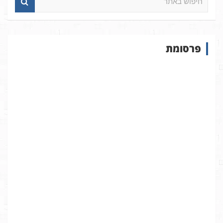
י
פ
ו
ש
פרסומת
ב
א
ת
ר