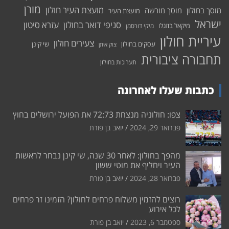
מורן
מועצת העיר חולון
מוסך בחולון
מוסך מורשה
מועצת העיר
ישראל
סניפי דואר בחולון
עזרא סיטון
מיקאל בוזגלו
מיקי דורסמן
עיריית חולון
צעירים חולון
עסקים בחולון
שי קינן
צוק איתן
תחבורה ציבורית
תערוכות בחולון
כתבות שעלו לאחרונה
צפו: חולוניה מנצחת 72:73 את הפועל ירושלים בחוץ
פברואר 29, 2024
יואב בן פורת
מהפך בחולון: לאחר 30 שנה, שי קינן נבחר לראשות
העיר ויחליף את מוטי ששון
פברואר 28, 2024
יואב בן פורת
רוצים להזמין משלוח פרחים לחולון? הזמינו זר פרחים
לכל אירוע
ספטמבר 6, 2023
יואב בן פורת