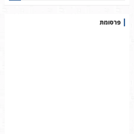
פ
ו
ש
פרסומת
ב
א
ת
ר