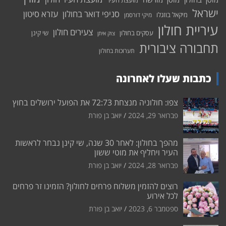
מועצת העיר
ישראל
סניפי דואר בחולון
עזרא סיטון
מיקאל בוזגלו
מיקי דורסמן
עיריית חולון
צעירים חולון
עסקים בחולון
שי קינן
צוק איתן
תחבורה ציבורית
תערוכות בחולון
כתבות שעלו לאחרונה
צפו: חולוניה מנצחת 72:73 את הפועל ירושלים בחוץ
פברואר 29, 2024
יואב בן פורת
מהפך בחולון: לאחר 30 שנה, שי קינן נבחר לראשות
העיר ויחליף את מוטי ששון
פברואר 28, 2024
יואב בן פורת
רוצים להזמין משלוח פרחים לחולון? הזמינו זר פרחים
לכל אירוע
ספטמבר 6, 2023
יואב בן פורת