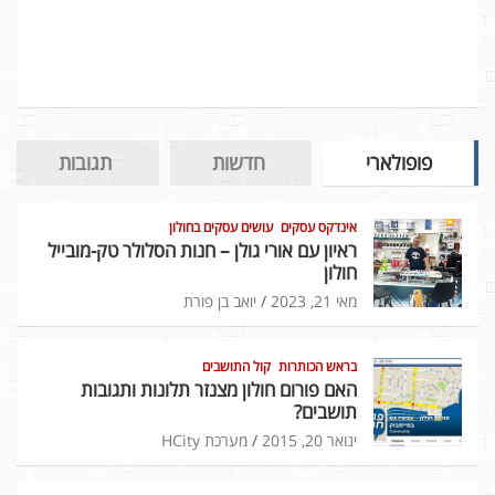
פופולארי
חדשות
תגובות
אינדקס עסקים
עושים עסקים בחולון
ראיון עם אורי גולן – חנות הסלולר טק-מובייל
חולון
מאי 21, 2023
יואב בן פורת
בראש הכותרות
קול התושבים
האם פורום חולון מצנזר תלונות ותגובות
תושבים?
ינואר 20, 2015
מערכת HCity