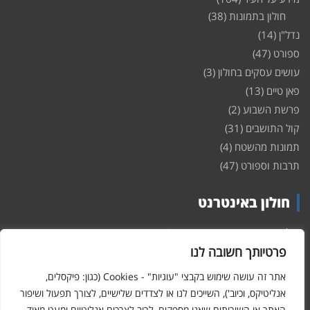
חולון בתמונות
(38)
נדל"ן
(14)
ספורט
(47)
עושים עסקים בחולון
(3)
פאן טיים
(13)
פרשת השבוע
(2)
קול התושבים
(31)
תמונות מהשטח
(4)
תרבות וספורט
(47)
חולון באינטרנט
חולון
באינטרנט – האתר שמביא לכם עדכונים ומידע מהשטח מהעיר
חולון. במה פתוחה לקול תושבי חולון באינטרנט, מידע על
דירות
פרטיותך חשובה לנו
ופרוייקטים חדשים בעיר, חיי לילה, וכן טורי דעה, עסקים בחולון, ודיונים על
הנעשה בעיר. אתם מוזמנים ומוזמנות להשתתף בדיון ולשלוח לנו כתבות
אתר זה עושה שימוש בקבצי "עוגיות" - Cookies (כגון: פיקסלים,
ואף להגיב על הכתבות המפורסמות באתר.
אנליטיקס, וכיוב'), השייכים לנו או לצדדים שלישיים, לצורך תפעול ושיפור
האתר או השירותים שאנו מספקים, לרוב לצרכים אנליטיים ומעט מאוד