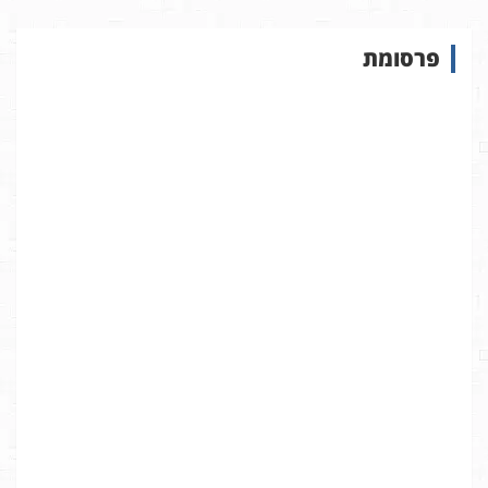
ו
ש
פרסומת
ב
א
ת
ר