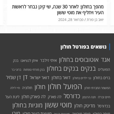
מהפך בחולון: לאחר 30 שנה, שי קינן נבחר לראשות
העיר ויחליף את מוטי ששון
יואב בן פורת
פברואר 28, 2024
נושאים בפורטל חולון
אוטובוסים בחולון
אגד
איתי זילבר
איתן לנציאנו
בנק
בנקים בחולון
בנקים
הפועלים
בנק מזרחי טפחות
ברוני בר
דן
דן שמיר
דואר בחולון
דואר ישראל
ברים בחולון
גני ילדים בחולון
הפועל חולון
חולון
חולוניה
המשמר החברתי חולון
חיי לילה
כדורסל
לה פארק חולון
לה פארק
ליגת העל
חיים זברלו
חנה הרצמן
מוטי ששון
מוניות בחולון
מדיטק חולון
בכדורסל
מורן
מועצת העיר חולון
מוסך בחולון
מוסך מורשה