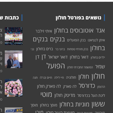
נושאים בפורטל חולון
כתבות שע
אוטובוסים בחולון
אגד
איתי זילבר
הפ
בנקים
בנקים
איתן לנציאנו
בנק הפועלים
פבר
בחולון
ברים בחולון
בנק מזרחי טפחות
ברוני בר
גני
דן
דן
דואר בחולון
דואר ישראל
ילדים בחולון
שי
הפועל
וי
שמיר
המשמר החברתי חולון
פבר
חולון
חולון
חולוניה
חיי לילה
חיים זברלו
חנה
רו
כדורסל
לה פארק חולון
לה פארק
לח
הרצמן
אי
מוטי
מדיטק חולון
ליגת העל בכדורסל
ספט
ששון
מוניות בחולון
מוסך בחולון
מוסך
ר
מורן
מועצת העיר חולון
מורשה