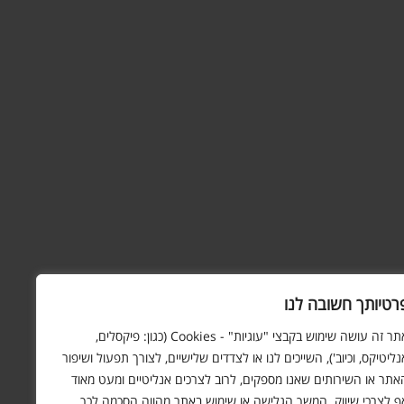
רטיותך חשובה לנו
אתר זה עושה שימוש בקבצי "עוגיות" - Cookies (כגון: פיקסלים,
נליטיקס, וכיוב'), השייכים לנו או לצדדים שלישיים, לצורך תפעול ושיפור
אתר או השירותים שאנו מספקים, לרוב לצרכים אנליטיים ומעט מאוד
ף לצרכי שיווק. המשך הגלישה או שימוש באתר מהווה הסכמה לכך.