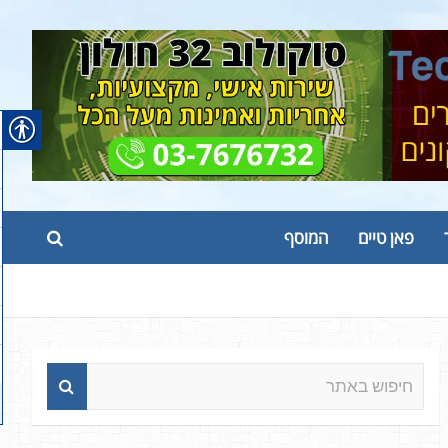
פאן טיים
המוסף
ח
י
פ
ו