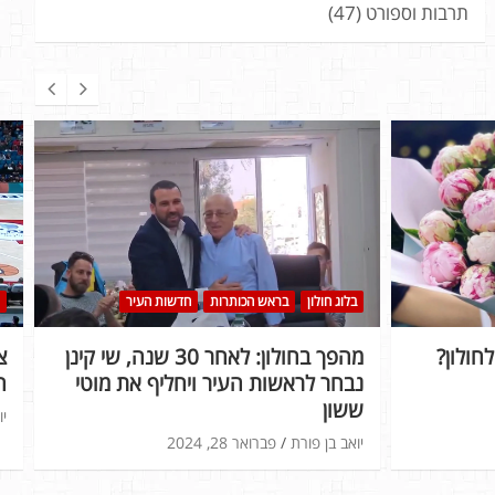
תרבות וספורט
(47)
בלוג חולון
בראש הכותרות
חדשות העיר
חולון?
מהפך בחולון: לאחר 30 שנה, שי קינן
נבחר לראשות העיר ויחליף את מוטי
ה
ששון
יו
יואב בן פורת
פברואר 28, 2024