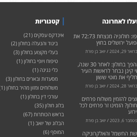
לו לאחרונה
קטגוריות
אינדקס עסקים
(21)
צפו: חולוניה מנצחת 72:73 את
ועל ירושלים בחוץ
ביגוד והנעלה בחולון
(2)
ואר 29, 2024
יואב בן פורת
בעלי מקצוע בחולון
(3)
טיפוח ויופי בחולון
(1)
מהפך בחולון: לאחר 30 שנה,
כלי נגינה
(1)
 קינן נבחר לראשות העיר
חליף את מוטי ששון
מסעדות ובארים בחולון
(3)
ואר 28, 2024
יואב בן פורת
משלוחים ומזון מהיר בחולון
(1)
עורכי דין בחולון
(1)
צים להזמין משלוח פרחים
ולון? הזמינו זר פרחים לכל
בלוג חולון
(35)
רוע
בראש הכותרות
(67)
מבר 6, 2023
יואב בן פורת
הבלוג של יואב
(1)
המוסף
(6)
שת החשמל והאלקרוניקה