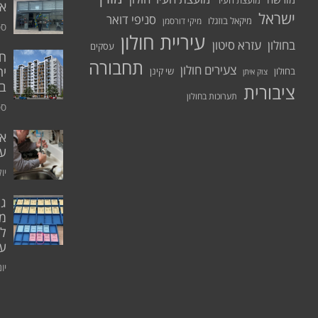
מועצת העיר
א.
ישראל
סניפי דואר
מיקאל בוזגלו
מיקי דורסמן
ספט
עיריית חולון
בחולון
עזרא סיטון
עסקים
תחבורה
צעירים חולון
יח
בחולון
שי קינן
צוק איתן
בר
ציבורית
תערוכות בחולון
ספט
אי
ע
יולי 0
גו
מו
ל
עו
יוני 0