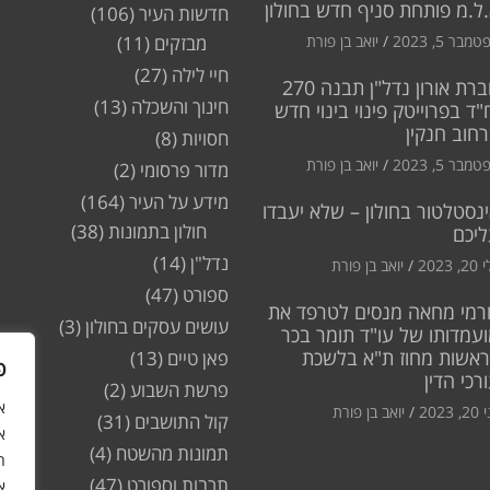
ל.מ פותחת סניף חדש בחולון
חדשות העיר
(106)
מבר 5, 2023
יואב בן פורת
מבזקים
(11)
חיי לילה
(27)
חברת אורון נדל"ן תבנה 270
חינוך והשכלה
(13)
"ד בפרוייטק פינוי בינוי חדש
חוב חנקין
חסויות
(8)
מבר 5, 2023
יואב בן פורת
מדור פרסומי
(2)
מידע על העיר
(164)
נסטלטור בחולון – שלא יעבדו
חולון בתמונות
(38)
ליכם
נדל"ן
(14)
2, 2023
יואב בן פורת
ספורט
(47)
רמי מחאה מנסים לטרפד את
עושים עסקים בחולון
(3)
עמדותו של עו"ד תומר בכר
ראשות מחוז ת"א בלשכת
פאן טיים
(13)
פ
רכי הדין
פרשת השבוע
(2)
2, 2023
יואב בן פורת
קול התושבים
(31)
א
תמונות מהשטח
(4)
ה
תרבות וספורט
(47)
א