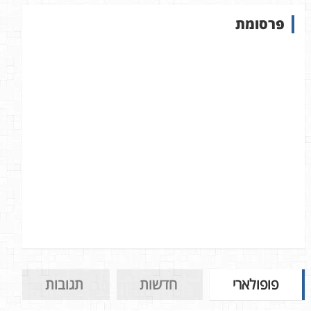
ש
פרסומת
ב
א
ת
ר
פופולארי
חדשות
תגובות