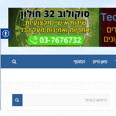
פאן טיים
המוסף
ח
י
פ
ו