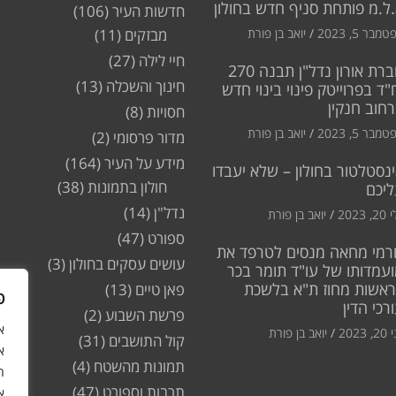
ל.מ פותחת סניף חדש בחולון
חדשות העיר
(106)
מבר 5, 2023
יואב בן פורת
מבזקים
(11)
חיי לילה
(27)
חברת אורון נדל"ן תבנה 270
חינוך והשכלה
(13)
"ד בפרוייטק פינוי בינוי חדש
חוב חנקין
חסויות
(8)
מבר 5, 2023
יואב בן פורת
מדור פרסומי
(2)
מידע על העיר
(164)
נסטלטור בחולון – שלא יעבדו
חולון בתמונות
(38)
ליכם
נדל"ן
(14)
2, 2023
יואב בן פורת
ספורט
(47)
רמי מחאה מנסים לטרפד את
עושים עסקים בחולון
(3)
עמדותו של עו"ד תומר בכר
ראשות מחוז ת"א בלשכת
פאן טיים
(13)
פ
רכי הדין
פרשת השבוע
(2)
2, 2023
יואב בן פורת
קול התושבים
(31)
א
תמונות מהשטח
(4)
ה
תרבות וספורט
(47)
א