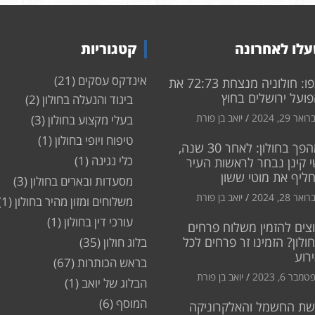
לו לאחרונה
קטגוריות
אינדקס עסקים
(21)
צפו: חולוניה מנצחת 72:73 את
ועל ירושלים בחוץ
ביגוד והנעלה בחולון
(2)
ואר 29, 2024
יואב בן פורת
בעלי מקצוע בחולון
(3)
טיפוח ויופי בחולון
(1)
מהפך בחולון: לאחר 30 שנה,
כלי נגינה
(1)
 קינן נבחר לראשות העיר
חליף את מוטי ששון
מסעדות ובארים בחולון
(3)
ואר 28, 2024
יואב בן פורת
משלוחים ומזון מהיר בחולון
(1)
עורכי דין בחולון
(1)
צים להזמין משלוח פרחים
ולון? הזמינו זר פרחים לכל
בלוג חולון
(35)
רוע
בראש הכותרות
(67)
מבר 6, 2023
יואב בן פורת
הבלוג של יואב
(1)
המוסף
(6)
שת החשמל והאלקרוניקה