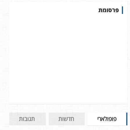
ש
פרסומת
ב
א
ת
ר
פופולארי
חדשות
תגובות