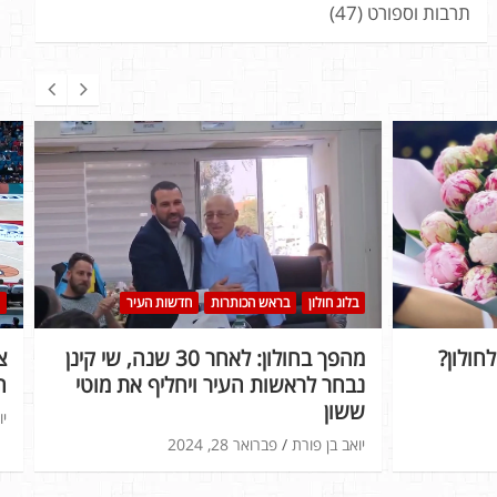
תרבות וספורט
(47)
בלוג חולון
בראש הכותרות
חדשות העיר
חולון?
מהפך בחולון: לאחר 30 שנה, שי קינן
נבחר לראשות העיר ויחליף את מוטי
ה
ששון
יו
יואב בן פורת
פברואר 28, 2024