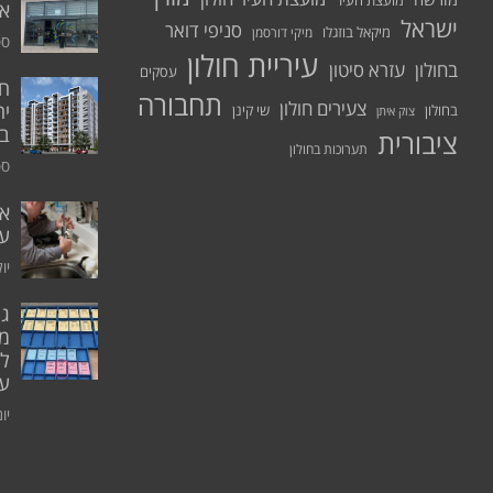
מועצת העיר
א.
ישראל
סניפי דואר
מיקאל בוזגלו
מיקי דורסמן
ספט
עיריית חולון
בחולון
עזרא סיטון
עסקים
תחבורה
צעירים חולון
יח
בחולון
שי קינן
צוק איתן
בר
ציבורית
תערוכות בחולון
ספט
אי
ע
יולי 0
גו
מו
ל
עו
יוני 0