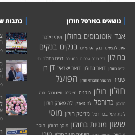
נושאים בפורטל חולון
כתבות שע
אוטובוסים בחולון
אגד
איתי זילבר
הפ
בנקים
בנקים
איתן לנציאנו
בנק הפועלים
פבר
בחולון
ברים בחולון
בנק מזרחי טפחות
ברוני בר
גני
דן
דן
דואר בחולון
דואר ישראל
ילדים בחולון
שי
הפועל
וי
שמיר
המשמר החברתי חולון
פבר
חולון
חולון
חולוניה
חיי לילה
חיים זברלו
חנה
רו
כדורסל
לה פארק חולון
לה פארק
לח
הרצמן
אי
מוטי
מדיטק חולון
ליגת העל בכדורסל
ספט
ששון
מוניות בחולון
מוסך בחולון
מוסך
ר
מורן
מועצת העיר חולון
מורשה