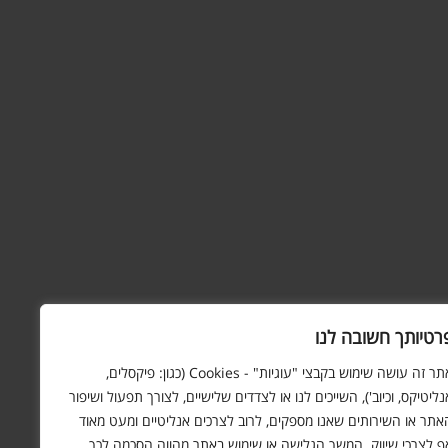
רטיותך חשובה לנו
אתר זה עושה שימוש בקבצי "עוגיות" - Cookies (כגון: פיקסלים,
נליטיקס, וכיוב'), השייכים לנו או לצדדים שלישיים, לצורך תפעול ושיפור
אתר או השירותים שאנו מספקים, לרוב לצרכים אנליטיים ומעט מאוד
ף לצרכי שיווק. המשך הגלישה או שימוש באתר מהווה הסכמה לכך.